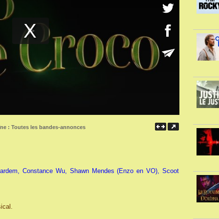
îne :
Toutes les bandes-annonces
 Bardem, Constance Wu, Shawn Mendes (Enzo en VO), Scoot
ical.