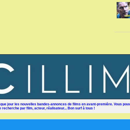
ue jour les nouvelles bandes-annonces de films en avant-première. Vous pouv
recherche par film, acteur, réalisateur... Bon surf à tous !