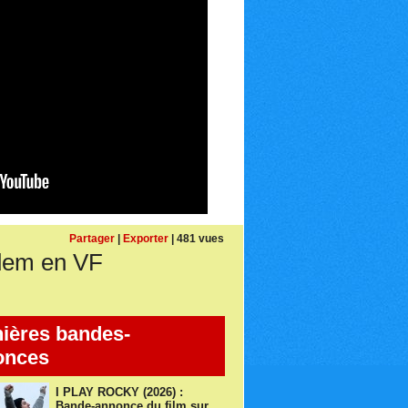
Partager
|
Exporter
| 481 vues
dem en VF
ières bandes-
onces
I PLAY ROCKY (2026) :
Bande-annonce du film sur