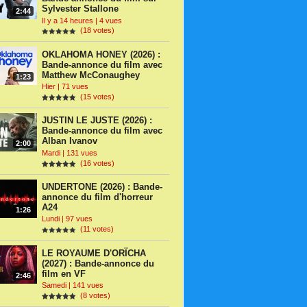
Sylvester Stallone
2:44
Il y a 14 heures | 4 vues
(18 votes)
OKLAHOMA HONEY (2026) :
Bande-annonce du film avec
Matthew McConaughey
1:23
Hier | 71 vues
(15 votes)
JUSTIN LE JUSTE (2026) :
Bande-annonce du film avec
Alban Ivanov
2:00
Mardi | 131 vues
(16 votes)
UNDERTONE (2026) : Bande-
annonce du film d'horreur
A24
1:26
Lundi | 97 vues
(11 votes)
LE ROYAUME D'ORÏCHA
(2027) : Bande-annonce du
film en VF
2:46
Samedi | 141 vues
(8 votes)