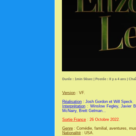
Durée : 1min 56sec | Postée : Il y a 4 ans | Cha
Version
: VF.
Réalisation
: Josh Gordon et Will Speck.
Interprétation
: Winslow Fegley, Javier
McNairy, Brett Gelman...
Sortie France
: 26 Octobre 2022.
Genre
: Comédie, familial, aventures, mus
Nationalité
: USA.