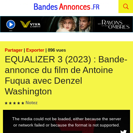
Partager
|
Exporter
| 896 vues
EQUALIZER 3 (2023) : Bande-
annonce du film de Antoine
Fuqua avec Denzel
Washington
Notez