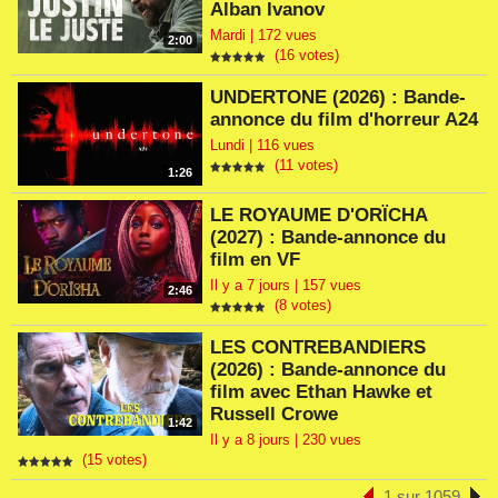
Alban Ivanov
Mardi | 172 vues
2:00
(16 votes)
UNDERTONE (2026) : Bande-
annonce du film d'horreur A24
Lundi | 116 vues
(11 votes)
1:26
LE ROYAUME D'ORÏCHA
(2027) : Bande-annonce du
film en VF
Il y a 7 jours | 157 vues
2:46
(8 votes)
LES CONTREBANDIERS
(2026) : Bande-annonce du
film avec Ethan Hawke et
Russell Crowe
1:42
Il y a 8 jours | 230 vues
(15 votes)
1 sur 1059