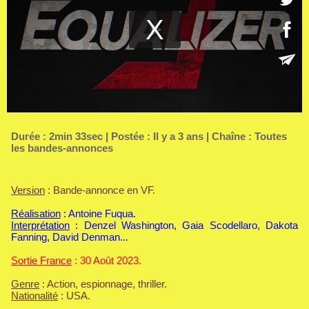
Durée : 2min 33sec | Postée : Il y a 3 ans | Chaîne :
Toutes
les bandes-annonces
Version
: Bande-annonce en VF.
Réalisation
: Antoine Fuqua.
Interprétation
: Denzel Washington, Gaia Scodellaro, Dakota
Fanning, David Denman...
Sortie France
: 30 Août 2023.
Genre
: Action, espionnage, thriller.
Nationalité
: USA.