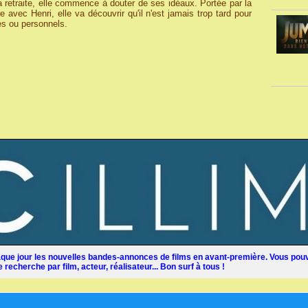
a retraite, elle commence à douter de ses idéaux. Portée par la
e avec Henri, elle va découvrir qu'il n'est jamais trop tard pour
ues ou personnels.
ue jour les nouvelles bandes-annonces de films en avant-première. Vous pouv
recherche par film, acteur, réalisateur... Bon surf à tous !