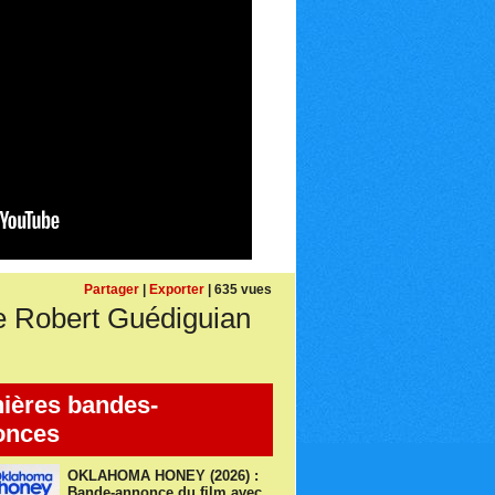
Partager
|
Exporter
| 635 vues
e Robert Guédiguian
ières bandes-
onces
OKLAHOMA HONEY (2026) :
Bande-annonce du film avec