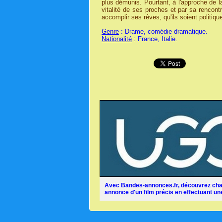
plus démunis. Pourtant, à l'approche de l
vitalité de ses proches et par sa rencontr
accomplir ses rêves, qu'ils soient politiq
Genre
: Drame, comédie dramatique.
Nationalité
: France, Italie.
Avec Bandes-annonces.fr, découvrez chaq
annonce d'un film précis en effectuant une 