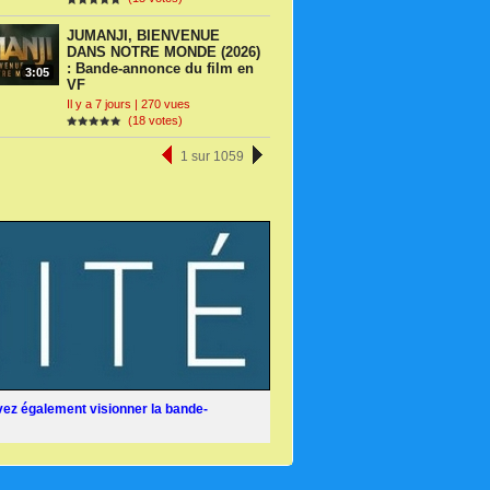
JUMANJI, BIENVENUE
DANS NOTRE MONDE (2026)
: Bande-annonce du film en
3:05
VF
Il y a 7 jours | 270 vues
(18 votes)
1 sur 1059
ez également visionner la bande-