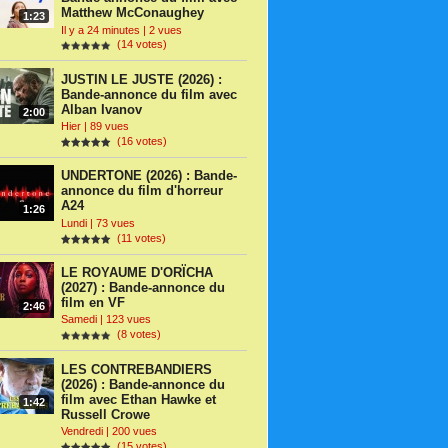
Matthew McConaughey
1:23
Il y a 24 minutes | 2 vues
(14 votes)
JUSTIN LE JUSTE (2026) :
Bande-annonce du film avec
Alban Ivanov
2:00
Hier | 89 vues
(16 votes)
UNDERTONE (2026) : Bande-
annonce du film d'horreur
A24
1:26
Lundi | 73 vues
(11 votes)
LE ROYAUME D'ORÏCHA
(2027) : Bande-annonce du
film en VF
2:46
Samedi | 123 vues
(8 votes)
LES CONTREBANDIERS
(2026) : Bande-annonce du
film avec Ethan Hawke et
1:42
Russell Crowe
Vendredi | 200 vues
(15 votes)