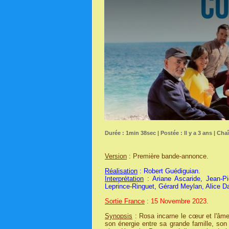
Durée : 1min 38sec | Postée : Il y a 3 ans | Cha
Version
: Première bande-annonce.
Réalisation
: Robert Guédiguian.
Interprétation
: Ariane Ascaride, Jean-Pi
Leprince-Ringuet, Gérard Meylan, Alice Da
Sortie France
: 15 Novembre 2023.
Synopsis
: Rosa incarne le cœur et l'âme 
son énergie entre sa grande famille, son 