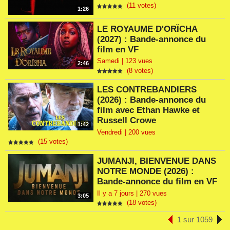
(11 votes)
1:26
LE ROYAUME D'ORÏCHA
(2027) : Bande-annonce du
film en VF
Samedi | 123 vues
2:46
(8 votes)
LES CONTREBANDIERS
(2026) : Bande-annonce du
film avec Ethan Hawke et
Russell Crowe
1:42
Vendredi | 200 vues
(15 votes)
JUMANJI, BIENVENUE DANS
NOTRE MONDE (2026) :
Bande-annonce du film en VF
Il y a 7 jours | 270 vues
3:05
(18 votes)
1 sur 1059