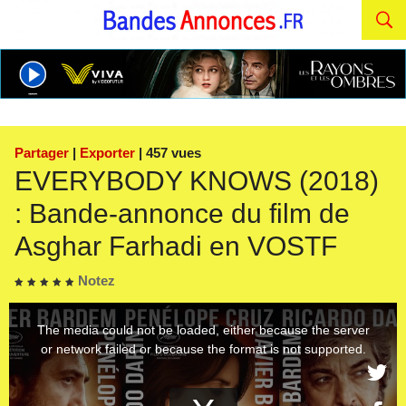
Partager
|
Exporter
| 457 vues
EVERYBODY KNOWS (2018)
: Bande-annonce du film de
Asghar Farhadi en VOSTF
Notez