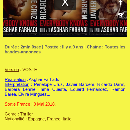
Durée : 2min 0sec | Postée : Il y a 9 ans | Chaîne :
Toutes les
bandes-annonces
Version
: VOSTF.
Réalisation
: Asghar Farhadi.
Interprétation
: Penélope Cruz, Javier Bardem, Ricardo Darín,
Bárbara Lennie, Inma Cuesta, Eduard Fernández, Ramón
Barea, Elvira Mínguez...
Sortie France
: 9 Mai 2018.
Genre
: Thriller.
Nationalité
: Espagne, France, Italie.