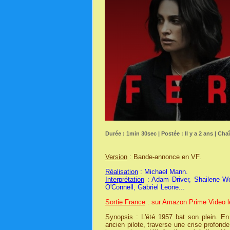
Durée : 1min 30sec | Postée : Il y a 2 ans | Cha
Version
: Bande-annonce en VF.
Réalisation
: Michael Mann.
Interprétation
: Adam Driver, Shailene W
O'Connell, Gabriel Leone...
Sortie France
: sur Amazon Prime Video l
Synopsis
: L'été 1957 bat son plein. En
ancien pilote, traverse une crise profond