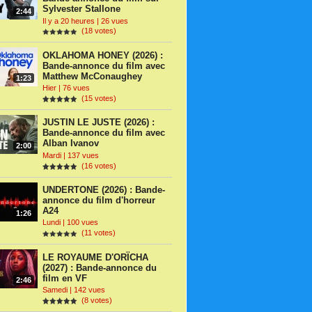
Sylvester Stallone
2:44
Il y a 20 heures | 26 vues
(18 votes)
OKLAHOMA HONEY (2026) :
Bande-annonce du film avec
Matthew McConaughey
1:23
Hier | 76 vues
(15 votes)
JUSTIN LE JUSTE (2026) :
Bande-annonce du film avec
Alban Ivanov
2:00
Mardi | 137 vues
(16 votes)
UNDERTONE (2026) : Bande-
annonce du film d'horreur
A24
1:26
Lundi | 100 vues
(11 votes)
LE ROYAUME D'ORÏCHA
(2027) : Bande-annonce du
film en VF
2:46
Samedi | 142 vues
(8 votes)