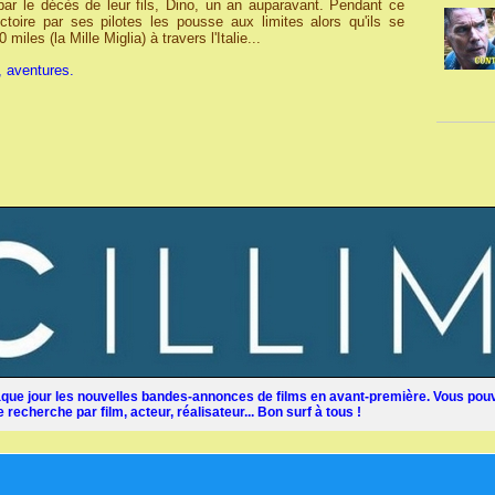
 par le décès de leur fils, Dino, un an auparavant. Pendant ce
ctoire par ses pilotes les pousse aux limites alors qu'ils se
iles (la Mille Miglia) à travers l'Italie...
, aventures.
ue jour les nouvelles bandes-annonces de films en avant-première. Vous pouv
recherche par film, acteur, réalisateur... Bon surf à tous !