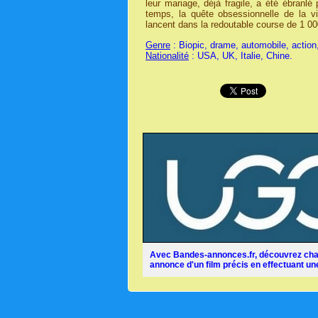
leur mariage, déjà fragile, a été ébranlé
temps, la quête obsessionnelle de la vi
lancent dans la redoutable course de 1 000 m
Genre
: Biopic, drame, automobile, action
Nationalité
: USA, UK, Italie, Chine.
Avec Bandes-annonces.fr, découvrez chaq
annonce d'un film précis en effectuant une 