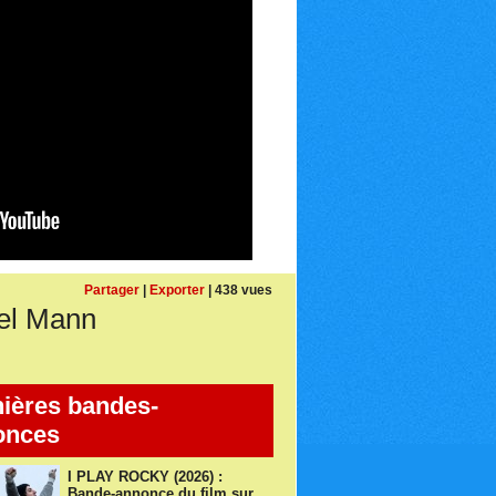
Partager
|
Exporter
| 438 vues
el Mann
ières bandes-
onces
I PLAY ROCKY (2026) :
Bande-annonce du film sur