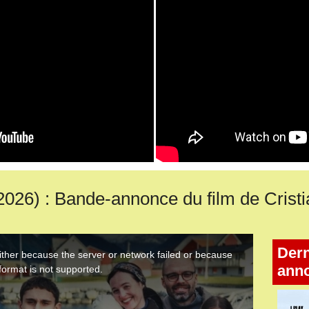
26) : Bande-annonce du film de Crist
Dern
ann