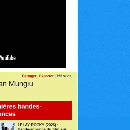
Partager
|
Exporter
| 356 vues
ian Mungiu
ières bandes-
onces
I PLAY ROCKY (2026) :
Bande-annonce du film sur