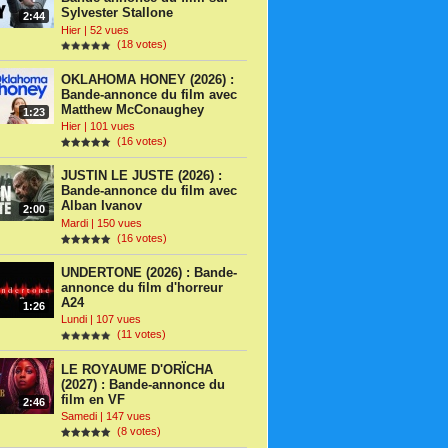
Sylvester Stallone
2:44
Hier | 52 vues
(18 votes)
OKLAHOMA HONEY (2026) :
Bande-annonce du film avec
Matthew McConaughey
1:23
Hier | 101 vues
(16 votes)
JUSTIN LE JUSTE (2026) :
Bande-annonce du film avec
Alban Ivanov
2:00
Mardi | 150 vues
(16 votes)
UNDERTONE (2026) : Bande-
annonce du film d'horreur
A24
1:26
Lundi | 107 vues
(11 votes)
LE ROYAUME D'ORÏCHA
(2027) : Bande-annonce du
film en VF
2:46
Samedi | 147 vues
(8 votes)