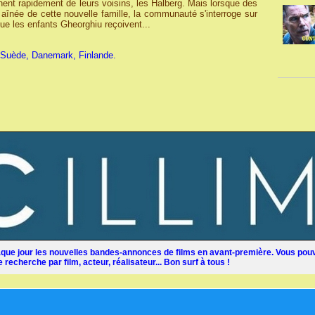
ent rapidement de leurs voisins, les Halberg. Mais lorsque des
aînée de cette nouvelle famille, la communauté s'interroge sur
ue les enfants Gheorghiu reçoivent...
 Suède, Danemark, Finlande.
ue jour les nouvelles bandes-annonces de films en avant-première. Vous pouv
recherche par film, acteur, réalisateur... Bon surf à tous !