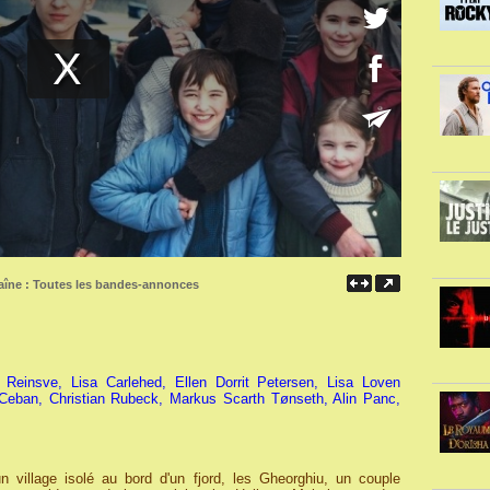
aîne :
Toutes les bandes-annonces
Reinsve, Lisa Carlehed, Ellen Dorrit Petersen, Lisa Loven
Ceban, Christian Rubeck, Markus Scarth Tønseth, Alin Panc,
 village isolé au bord d'un fjord, les Gheorghiu, un couple