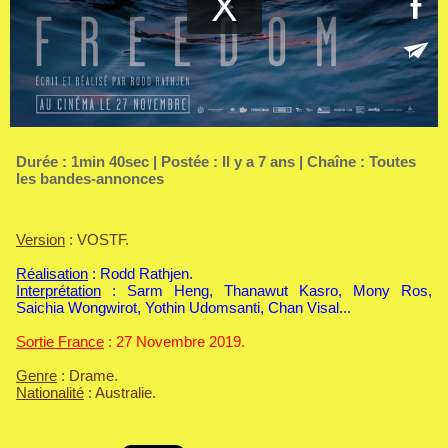
Durée : 1min 40sec | Postée : Il y a 7 ans | Chaîne :
Toutes
les bandes-annonces
Version
: VOSTF.
Réalisation
: Rodd Rathjen.
Interprétation
: Sarm Heng, Thanawut Kasro, Mony Ros,
Saichia Wongwirot, Yothin Udomsanti, Chan Visal...
Sortie France
: 27 Novembre 2019.
Genre
: Drame.
Nationalité
: Australie.