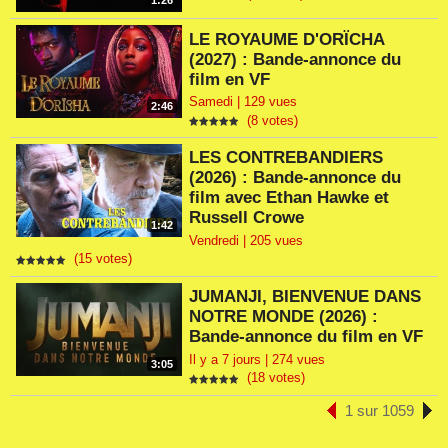
1:26
LE ROYAUME D'ORÏCHA
(2027) : Bande-annonce du
film en VF
Samedi | 129 vues
2:46
(8 votes)
LES CONTREBANDIERS
(2026) : Bande-annonce du
film avec Ethan Hawke et
Russell Crowe
1:42
Vendredi | 205 vues
(15 votes)
JUMANJI, BIENVENUE DANS
NOTRE MONDE (2026) :
Bande-annonce du film en VF
Il y a 7 jours | 274 vues
3:05
(18 votes)
1 sur 1059