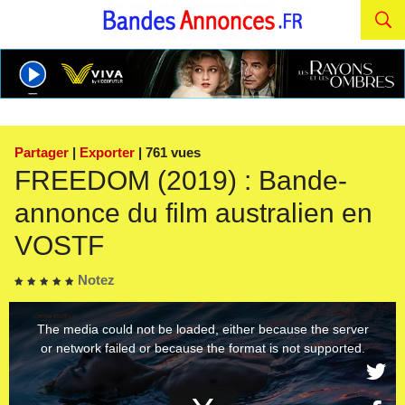
Partager
|
Exporter
| 761 vues
FREEDOM (2019) : Bande-
annonce du film australien en
VOSTF
Notez