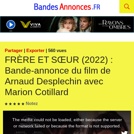
Partager
|
Exporter
| 560 vues
FRÈRE ET SŒUR (2022) :
Bande-annonce du film de
Arnaud Desplechin avec
Marion Cotillard
Notez