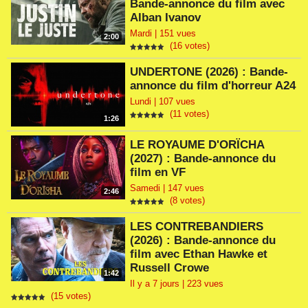
Bande-annonce du film avec
Alban Ivanov
Mardi | 151 vues
2:00
(16 votes)
UNDERTONE (2026) : Bande-
annonce du film d'horreur A24
Lundi | 107 vues
(11 votes)
1:26
LE ROYAUME D'ORÏCHA
(2027) : Bande-annonce du
film en VF
Samedi | 147 vues
2:46
(8 votes)
LES CONTREBANDIERS
(2026) : Bande-annonce du
film avec Ethan Hawke et
Russell Crowe
1:42
Il y a 7 jours | 223 vues
(15 votes)