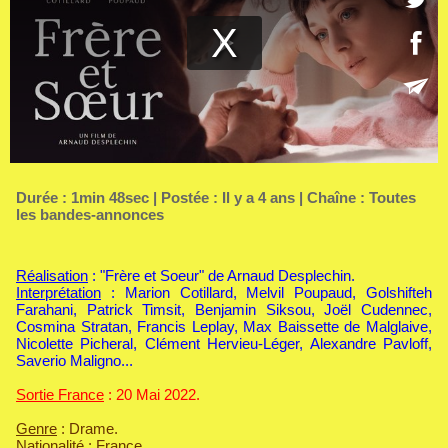
Durée : 1min 48sec | Postée : Il y a 4 ans | Chaîne :
Toutes
les bandes-annonces
Réalisation
: "Frère et Soeur" de Arnaud Desplechin.
Interprétation
: Marion Cotillard, Melvil Poupaud, Golshifteh
Farahani, Patrick Timsit, Benjamin Siksou, Joël Cudennec,
Cosmina Stratan, Francis Leplay, Max Baissette de Malglaive,
Nicolette Picheral, Clément Hervieu-Léger, Alexandre Pavloff,
Saverio Maligno...
Sortie France
: 20 Mai 2022.
Genre
: Drame.
Nationalité
: France.