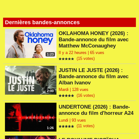
Dernières bandes-annonces
OKLAHOMA HONEY (2026) :
Bande-annonce du film avec
Matthew McConaughey
Il y a 22 heures | 65 vues
1:23
(15 votes)
JUSTIN LE JUSTE (2026) :
Bande-annonce du film avec
Alban Ivanov
Mardi | 128 vues
2:00
(16 votes)
UNDERTONE (2026) : Bande-
annonce du film d'horreur A24
Lundi | 93 vues
(11 votes)
1:26