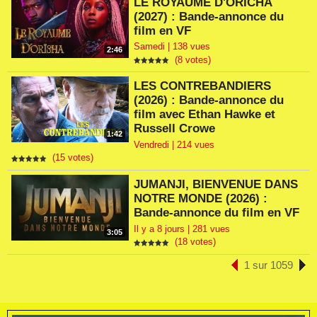
LE ROYAUME D'ORÏCHA
(2027) : Bande-annonce du
film en VF
Samedi | 138 vues
2:46
(8 votes)
LES CONTREBANDIERS
(2026) : Bande-annonce du
film avec Ethan Hawke et
Russell Crowe
1:42
Vendredi | 214 vues
(15 votes)
JUMANJI, BIENVENUE DANS
NOTRE MONDE (2026) :
Bande-annonce du film en VF
Il y a 8 jours | 281 vues
3:05
(18 votes)
1 sur 1059