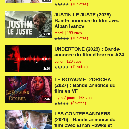
1:23
(16 votes)
JUSTIN LE JUSTE (2026) :
Bande-annonce du film avec
Alban Ivanov
Mardi | 183 vues
2:00
(16 votes)
UNDERTONE (2026) : Bande-
annonce du film d'horreur A24
Lundi | 120 vues
(11 votes)
1:26
LE ROYAUME D'ORÏCHA
(2027) : Bande-annonce du
film en VF
Il y a 7 jours | 163 vues
2:46
(8 votes)
LES CONTREBANDIERS
(2026) : Bande-annonce du
film avec Ethan Hawke et