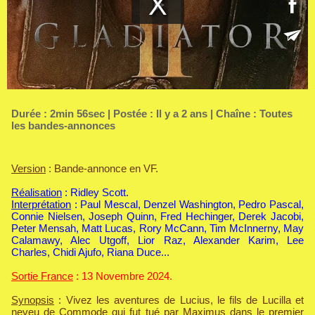
Durée : 2min 56sec | Postée : Il y a 2 ans | Chaîne :
Toutes
les bandes-annonces
Version
: Bande-annonce en VF.
Réalisation
: Ridley Scott.
Interprétation
: Paul Mescal, Denzel Washington, Pedro Pascal,
Connie Nielsen, Joseph Quinn, Fred Hechinger, Derek Jacobi,
Peter Mensah, Matt Lucas, Rory McCann, Tim McInnerny, May
Calamawy, Alec Utgoff, Lior Raz, Alexander Karim, Lee
Charles, Chidi Ajufo, Riana Duce...
Sortie France
: 13 Novembre 2024.
Synopsis
: Vivez les aventures de Lucius, le fils de Lucilla et
neveu de Commode qui fut tué par Maximus dans le premier