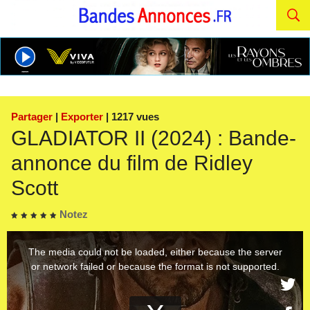
Partager
|
Exporter
| 1217 vues
GLADIATOR II (2024) : Bande-
annonce du film de Ridley
Scott
Notez