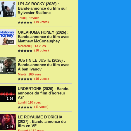
I PLAY ROCKY (2026) :
Bande-annonce du film sur
Sylvester Stallone
2:44
Jeudi | 79 vues
(19 votes)
OKLAHOMA HONEY (2026) :
Bande-annonce du film avec
Matthew McConaughey
1:23
Mercredi | 113 vues
(16 votes)
JUSTIN LE JUSTE (2026) :
Bande-annonce du film avec
Alban Ivanov
2:00
Mardi | 160 vues
(16 votes)
UNDERTONE (2026) : Bande-
annonce du film d'horreur
A24
1:26
Lundi | 110 vues
(11 votes)
LE ROYAUME D'ORÏCHA
(2027) : Bande-annonce du
film en VF
2:46
Samedi | 152 vues