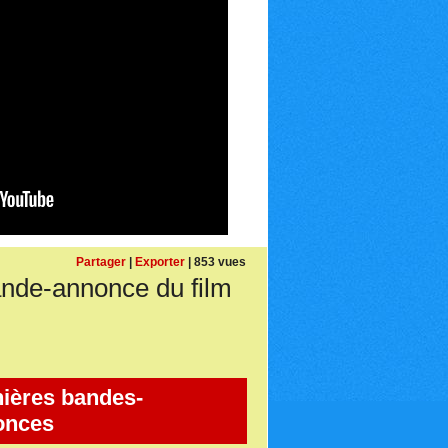
Partager
|
Exporter
| 853 vues
e-annonce du film
ières bandes-
onces