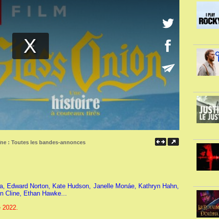
îne :
Toutes les bandes-annonces
ta, Edward Norton, Kate Hudson, Janelle Monáe, Kathryn Hahn,
n Cline, Ethan Hawke...
e 2022.