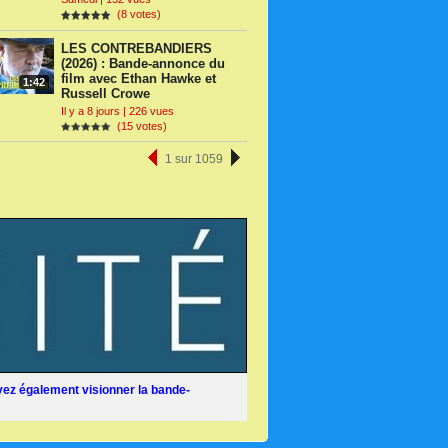
(8 votes)
LES CONTREBANDIERS
(2026) : Bande-annonce du
film avec Ethan Hawke et
1:42
Russell Crowe
Il y a 8 jours | 226 vues
(15 votes)
1 sur 1059
ez également visionner la bande-