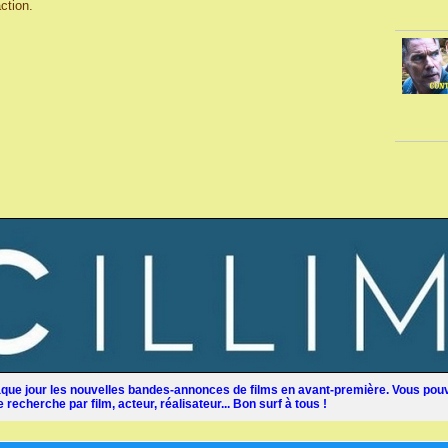
action.
ue jour les nouvelles bandes-annonces de films en avant-première. Vous pouv
recherche par film, acteur, réalisateur... Bon surf à tous !