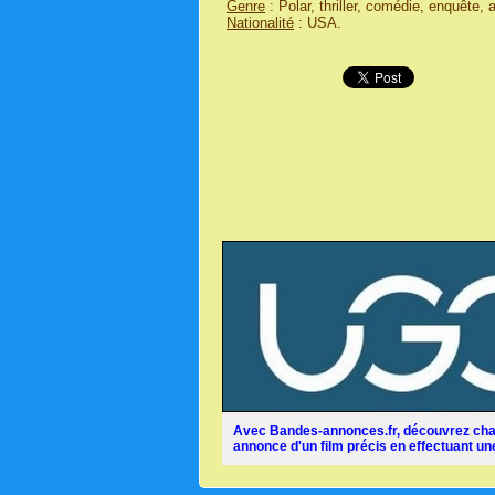
Genre
: Polar, thriller, comédie, enquête, 
Nationalité
: USA.
Avec Bandes-annonces.fr, découvrez chaq
annonce d'un film précis en effectuant une 