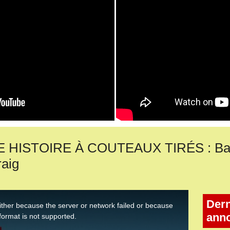
 HISTOIRE À COUTEAUX TIRÉS : Band
raig
Dern
ann