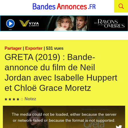
Partager
|
Exporter
| 531 vues
GRETA (2019) : Bande-
annonce du film de Neil
Jordan avec Isabelle Huppert
et Chloë Grace Moretz
Notez