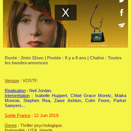
Durée : 2min 32sec | Postée : Il y a 8 ans | Chaîne :
Toutes
les bandes-annonces
Version
: VOSTF.
Réalisation
: Neil Jordan.
Interprétation
: Isabelle Huppert, Chloë Grace Moretz, Maika
Monroe, Stephen Rea, Zawe Ashton, Colm Feore, Parker
Sawyers...
Sortie France
: 12 Juin 2019.
Genre
: Thriller psychologique.
Nationalité
: USA, Irlande.