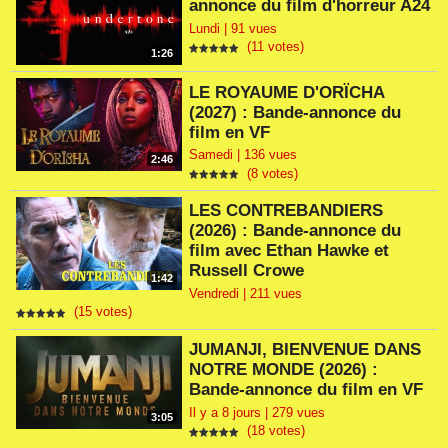
annonce du film d'horreur A24
Lundi | 91 vues
(11 votes)
1:26
LE ROYAUME D'ORÏCHA
(2027) : Bande-annonce du
film en VF
Samedi | 136 vues
2:46
(8 votes)
LES CONTREBANDIERS
(2026) : Bande-annonce du
film avec Ethan Hawke et
Russell Crowe
1:42
Vendredi | 211 vues
(15 votes)
JUMANJI, BIENVENUE DANS
NOTRE MONDE (2026) :
Bande-annonce du film en VF
Il y a 8 jours | 279 vues
3:05
(18 votes)