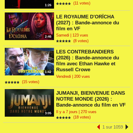
(11 votes)
1:26
LE ROYAUME D'ORÏCHA
(2027) : Bande-annonce du
film en VF
Samedi | 123 vues
2:46
(8 votes)
LES CONTREBANDIERS
(2026) : Bande-annonce du
film avec Ethan Hawke et
Russell Crowe
1:42
Vendredi | 200 vues
(15 votes)
JUMANJI, BIENVENUE DANS
NOTRE MONDE (2026) :
Bande-annonce du film en VF
Il y a 7 jours | 270 vues
3:05
(18 votes)
1 sur 1059