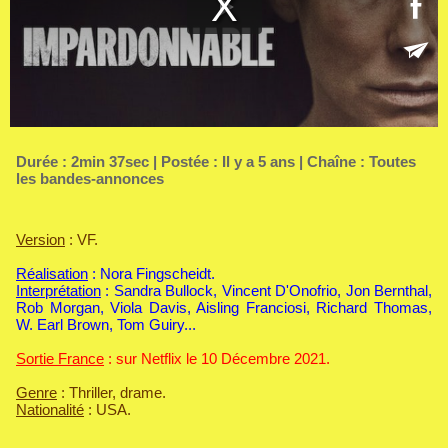
Durée : 2min 37sec | Postée : Il y a 5 ans | Chaîne :
Toutes
les bandes-annonces
Version
: VF.
Réalisation
: Nora Fingscheidt.
Interprétation
: Sandra Bullock, Vincent D'Onofrio, Jon Bernthal,
Rob Morgan, Viola Davis, Aisling Franciosi, Richard Thomas,
W. Earl Brown, Tom Guiry...
Sortie France
: sur Netflix le 10 Décembre 2021.
Genre
: Thriller, drame.
Nationalité
: USA.