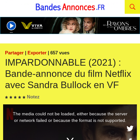
Partager
|
Exporter
| 657 vues
IMPARDONNABLE (2021) :
Bande-annonce du film Netflix
avec Sandra Bullock en VF
Notez