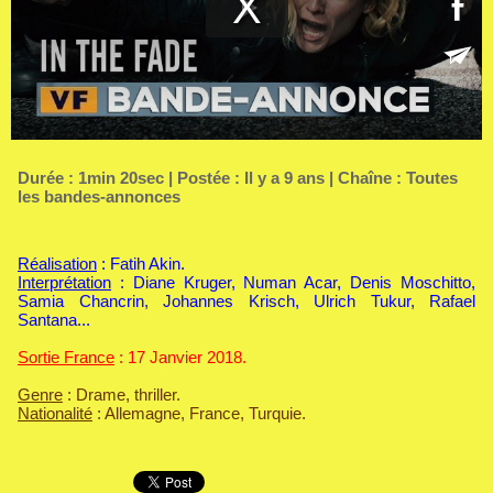
Durée : 1min 20sec | Postée : Il y a 9 ans | Chaîne :
Toutes
les bandes-annonces
Réalisation
: Fatih Akin.
Interprétation
: Diane Kruger, Numan Acar, Denis Moschitto,
Samia Chancrin, Johannes Krisch, Ulrich Tukur, Rafael
Santana...
Sortie France
: 17 Janvier 2018.
Genre
: Drame, thriller.
Nationalité
: Allemagne, France, Turquie.