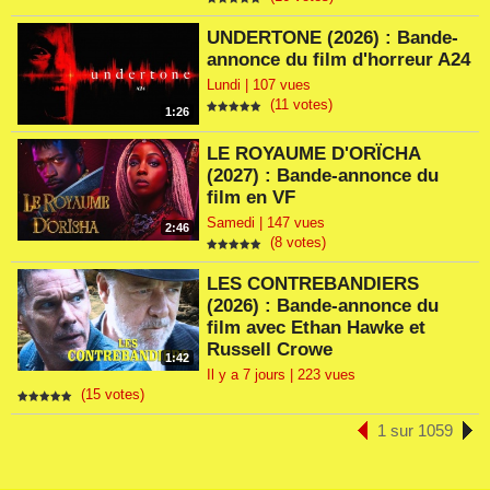
UNDERTONE (2026) : Bande-
annonce du film d'horreur A24
Lundi | 107 vues
(11 votes)
1:26
LE ROYAUME D'ORÏCHA
(2027) : Bande-annonce du
film en VF
Samedi | 147 vues
2:46
(8 votes)
LES CONTREBANDIERS
(2026) : Bande-annonce du
film avec Ethan Hawke et
Russell Crowe
1:42
Il y a 7 jours | 223 vues
(15 votes)
1 sur 1059