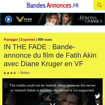
Partager
|
Exporter
| 989 vues
IN THE FADE : Bande-
annonce du film de Fatih Akin
avec Diane Kruger en VF
Notez