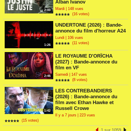
Alban Ivanov
Mardi | 148 vues
2:00
(16 votes)
UNDERTONE (2026) : Bande-
annonce du film d'horreur A24
Lundi | 106 vues
(11 votes)
1:26
LE ROYAUME D'ORÏCHA
(2027) : Bande-annonce du
film en VF
Samedi | 147 vues
2:46
(8 votes)
LES CONTREBANDIERS
(2026) : Bande-annonce du
film avec Ethan Hawke et
Russell Crowe
1:42
Il y a 7 jours | 223 vues
(15 votes)
1 sur 1059