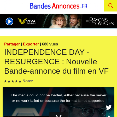
Partager
|
Exporter
| 680 vues
INDEPENDENCE DAY -
RESURGENCE : Nouvelle
Bande-annonce du film en VF
Notez