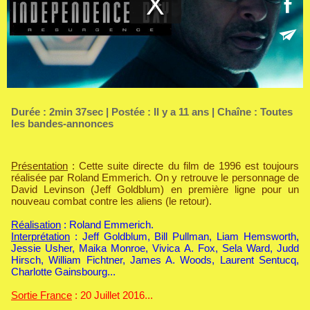
Durée : 2min 37sec | Postée : Il y a 11 ans | Chaîne :
Toutes
les bandes-annonces
Présentation
: Cette suite directe du film de 1996 est toujours
réalisée par Roland Emmerich. On y retrouve le personnage de
David Levinson (Jeff Goldblum) en première ligne pour un
nouveau combat contre les aliens (le retour).
Réalisation
: Roland Emmerich.
Interprétation
: Jeff Goldblum, Bill Pullman, Liam Hemsworth,
Jessie Usher, Maika Monroe, Vivica A. Fox, Sela Ward, Judd
Hirsch, William Fichtner, James A. Woods, Laurent Sentucq,
Charlotte Gainsbourg...
Sortie France
: 20 Juillet 2016...