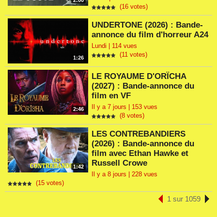
2:00
(16 votes)
UNDERTONE (2026) : Bande-
annonce du film d'horreur A24
Lundi | 114 vues
(11 votes)
1:26
LE ROYAUME D'ORÏCHA
(2027) : Bande-annonce du
film en VF
Il y a 7 jours | 153 vues
2:46
(8 votes)
LES CONTREBANDIERS
(2026) : Bande-annonce du
film avec Ethan Hawke et
Russell Crowe
1:42
Il y a 8 jours | 228 vues
(15 votes)
1 sur 1059