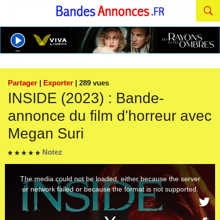
Partager
|
Exporter
| 289 vues
INSIDE (2023) : Bande-
annonce du film d'horreur avec
Megan Suri
Notez