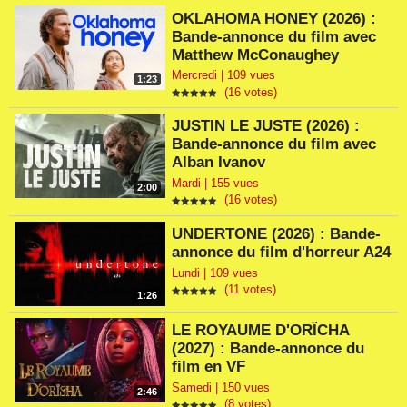
OKLAHOMA HONEY (2026) :
Bande-annonce du film avec
Matthew McConaughey
Mercredi | 109 vues
1:23
(16 votes)
JUSTIN LE JUSTE (2026) :
Bande-annonce du film avec
Alban Ivanov
Mardi | 155 vues
2:00
(16 votes)
UNDERTONE (2026) : Bande-
annonce du film d'horreur A24
Lundi | 109 vues
(11 votes)
1:26
LE ROYAUME D'ORÏCHA
(2027) : Bande-annonce du
film en VF
Samedi | 150 vues
2:46
(8 votes)