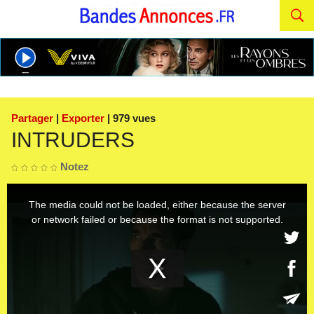
Partager
|
Exporter
| 979 vues
INTRUDERS
Notez