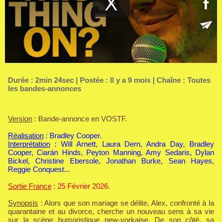
Durée : 2min 24sec | Postée : Il y a 9 mois | Chaîne :
Toutes
les bandes-annonces
Version
: Bande-annonce en VOSTF.
Réalisation
: Bradley Cooper.
Interprétation
: Will Arnett, Laura Dern, Andra Day, Bradley
Cooper, Ciarán Hinds, Peyton Manning, Amy Sedaris, Dylan
Bickel, Christine Ebersole, Jonathan Burke, Sean Hayes,
Reggie Conquest...
Sortie France
: 25 Février 2026.
Synopsis
: Alors que son mariage se délite, Alex, confronté à la
quarantaine et au divorce, cherche un nouveau sens à sa vie
sur la scène humoristique new-yorkaise. De son côté, sa