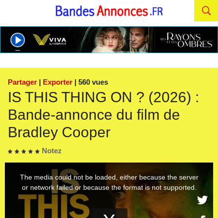
Partager
|
Exporter
| 560 vues
IS THIS THING ON ? (2026) :
Bande-annonce du film de
Bradley Cooper
Notez