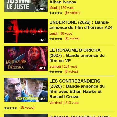
Alban Ivanov
Mardi | 120 vues
2:00
(16 votes)
UNDERTONE (2026) : Bande-
annonce du film d'horreur A24
Lundi | 90 vues
(11 votes)
1:26
LE ROYAUME D'ORÏCHA
(2027) : Bande-annonce du
film en VF
Samedi | 134 vues
2:46
(8 votes)
LES CONTREBANDIERS
(2026) : Bande-annonce du
film avec Ethan Hawke et
Russell Crowe
1:42
Vendredi | 210 vues
(15 votes)