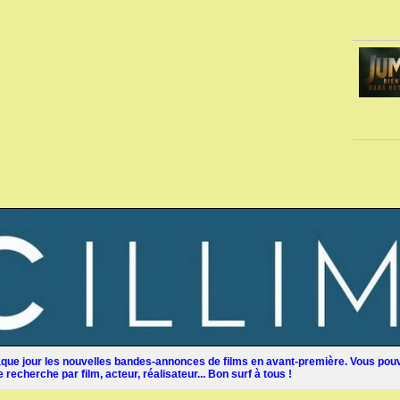
ue jour les nouvelles bandes-annonces de films en avant-première. Vous pouv
recherche par film, acteur, réalisateur... Bon surf à tous !