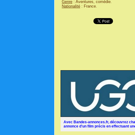
Genre
: Aventures, comédie.
Nationalité
: France.
Avec Bandes-annonces.fr, découvrez chaq
annonce d'un film précis en effectuant une 