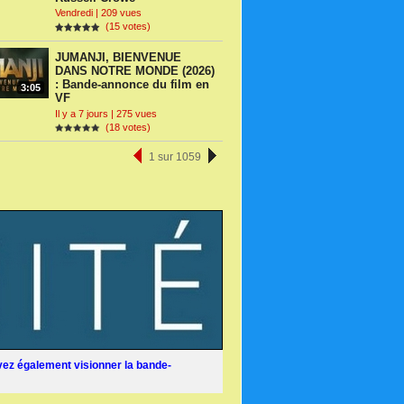
Vendredi | 209 vues
(15 votes)
JUMANJI, BIENVENUE
DANS NOTRE MONDE (2026)
: Bande-annonce du film en
3:05
VF
Il y a 7 jours | 275 vues
(18 votes)
1 sur 1059
ez également visionner la bande-