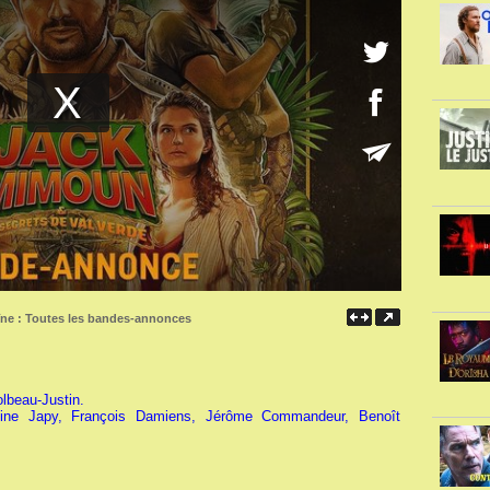
îne :
Toutes les bandes-annonces
lbeau-Justin.
ine Japy, François Damiens, Jérôme Commandeur, Benoît