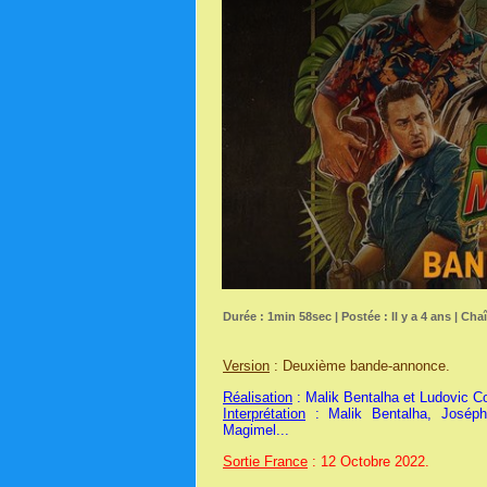
Durée : 1min 58sec | Postée : Il y a 4 ans | Cha
Version
: Deuxième bande-annonce.
Réalisation
: Malik Bentalha et Ludovic Co
Interprétation
: Malik Bentalha, Joséph
Magimel...
Sortie France
: 12 Octobre 2022.