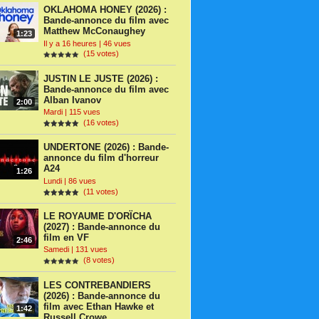
OKLAHOMA HONEY (2026) :
Bande-annonce du film avec
Matthew McConaughey
1:23
Il y a 16 heures | 46 vues
(15 votes)
JUSTIN LE JUSTE (2026) :
Bande-annonce du film avec
Alban Ivanov
2:00
Mardi | 115 vues
(16 votes)
UNDERTONE (2026) : Bande-
annonce du film d'horreur
A24
1:26
Lundi | 86 vues
(11 votes)
LE ROYAUME D'ORÏCHA
(2027) : Bande-annonce du
film en VF
2:46
Samedi | 131 vues
(8 votes)
LES CONTREBANDIERS
(2026) : Bande-annonce du
film avec Ethan Hawke et
1:42
Russell Crowe