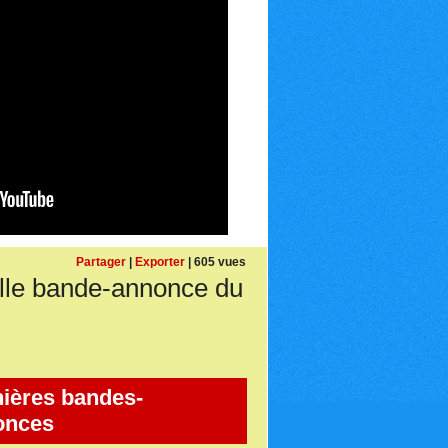
Partager
|
Exporter
| 605 vues
e bande-annonce du
ières bandes-
onces