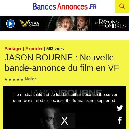
Partager
|
Exporter
| 563 vues
JASON BOURNE : Nouvelle
bande-annonce du film en VF
Notez