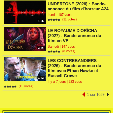
UNDERTONE (2026) : Bande-
annonce du film d'horreur A24
Lundi | 107 vues
(11 votes)
1:26
LE ROYAUME D'ORÏCHA
(2027) : Bande-annonce du
film en VF
Samedi | 147 vues
2:46
(8 votes)
LES CONTREBANDIERS
(2026) : Bande-annonce du
film avec Ethan Hawke et
Russell Crowe
1:42
Il y a 7 jours | 223 vues
(15 votes)
1 sur 1059