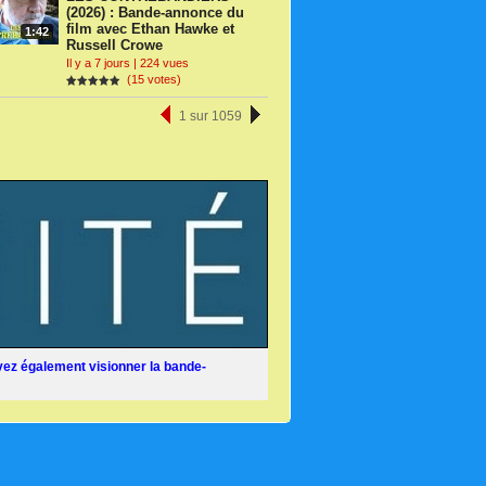
(2026) : Bande-annonce du
film avec Ethan Hawke et
1:42
Russell Crowe
Il y a 7 jours | 224 vues
(15 votes)
1 sur 1059
ez également visionner la bande-