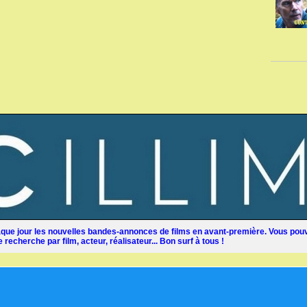
ue jour les nouvelles bandes-annonces de films en avant-première. Vous pouv
recherche par film, acteur, réalisateur... Bon surf à tous !