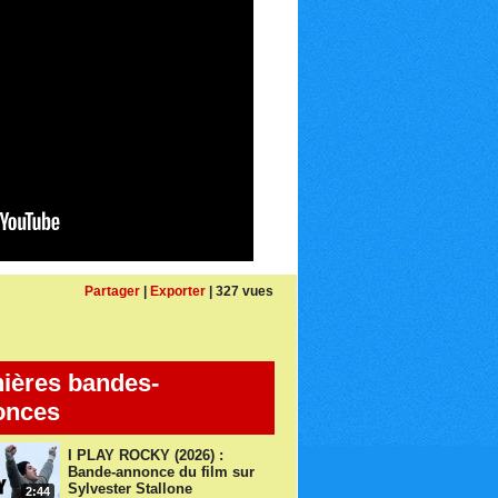
Partager
|
Exporter
| 327 vues
ières bandes-
onces
I PLAY ROCKY (2026) :
Bande-annonce du film sur
Sylvester Stallone
2:44