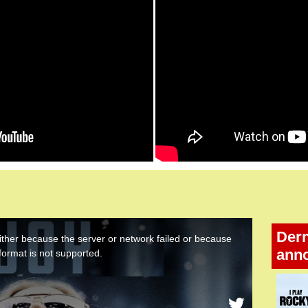
Dern
ann