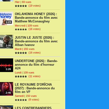
Hier | 69 vues
(19 votes)
OKLAHOMA HONEY (2026) :
Bande-annonce du film avec
Matthew McConaughey
1:23
Mercredi | 109 vues
(16 votes)
JUSTIN LE JUSTE (2026) :
Bande-annonce du film avec
Alban Ivanov
2:00
Mardi | 155 vues
(16 votes)
UNDERTONE (2026) : Bande-
annonce du film d'horreur
A24
1:26
Lundi | 109 vues
(11 votes)
LE ROYAUME D'ORÏCHA
(2027) : Bande-annonce du
film en VF
2:46
Samedi | 150 vues
(8 votes)
LES CONTREBANDIERS