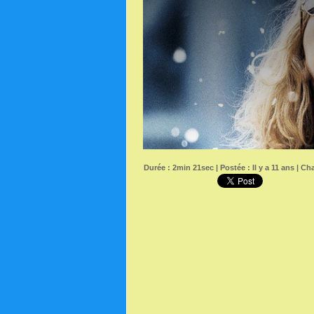
Durée : 2min 21sec | Postée : Il y a 11 ans | Ch