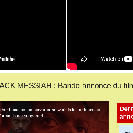
CK MESSIAH : Bande-annonce du fil
Dern
ann