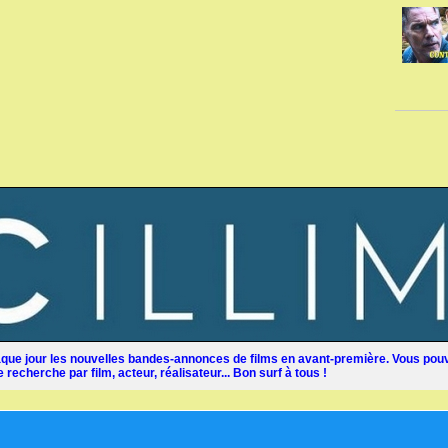
ue jour les nouvelles bandes-annonces de films en avant-première. Vous pouv
recherche par film, acteur, réalisateur... Bon surf à tous !