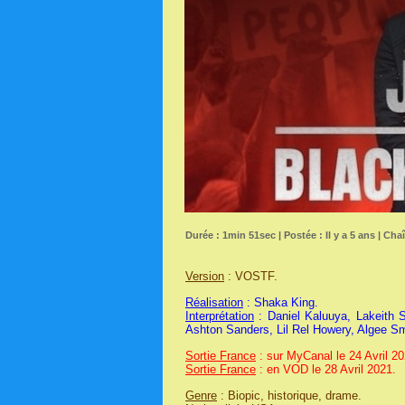
Durée : 1min 51sec | Postée : Il y a 5 ans | Cha
Version
: VOSTF.
Réalisation
: Shaka King.
Interprétation
: Daniel Kaluuya, Lakeith 
Ashton Sanders, Lil Rel Howery, Algee Sm
Sortie France
: sur MyCanal le 24 Avril 20
Sortie France
: en VOD le 28 Avril 2021.
Genre
: Biopic, historique, drame.