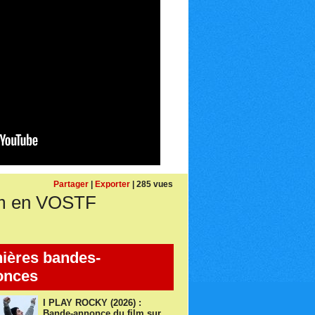
Partager
|
Exporter
| 285 vues
m en VOSTF
ières bandes-
onces
I PLAY ROCKY (2026) :
Bande-annonce du film sur