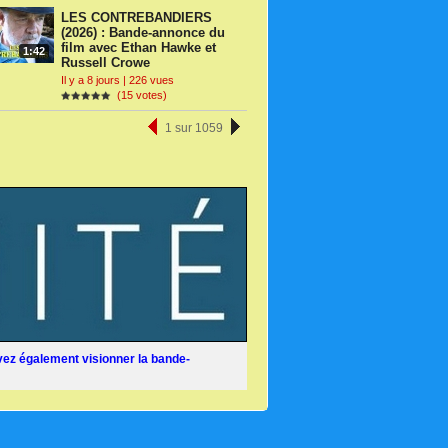
LES CONTREBANDIERS
(2026) : Bande-annonce du
film avec Ethan Hawke et
1:42
Russell Crowe
Il y a 8 jours | 226 vues
(15 votes)
1 sur 1059
ez également visionner la bande-