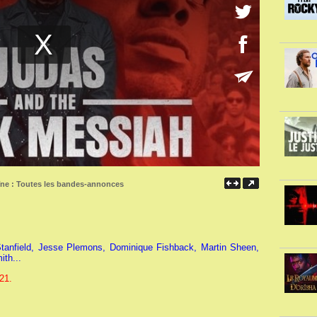
îne :
Toutes les bandes-annonces
Stanfield, Jesse Plemons, Dominique Fishback, Martin Sheen,
ith...
21.