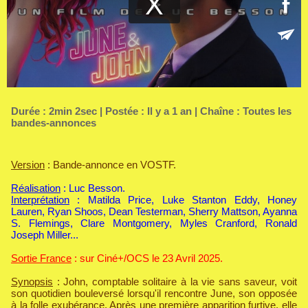
Durée : 2min 2sec | Postée : Il y a 1 an | Chaîne :
Toutes les
bandes-annonces
Version
: Bande-annonce en VOSTF.
Réalisation
: Luc Besson.
Interprétation
: Matilda Price, Luke Stanton Eddy, Honey
Lauren, Ryan Shoos, Dean Testerman, Sherry Mattson, Ayanna
S. Flemings, Clare Montgomery, Myles Cranford, Ronald
Joseph Miller...
Sortie France
: sur Ciné+/OCS le 23 Avril 2025.
Synopsis
: John, comptable solitaire à la vie sans saveur, voit
son quotidien bouleversé lorsqu'il rencontre June, son opposée
à la folle exubérance. Après une première apparition furtive, elle