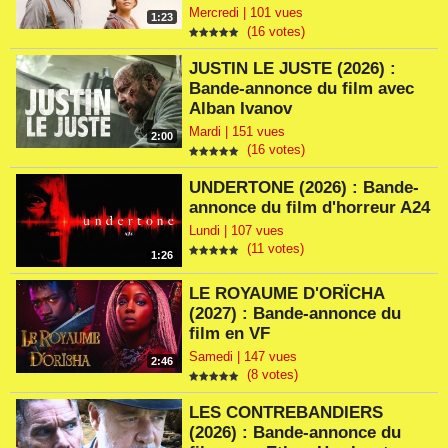
Mercredi | 101 vues
1:23
(16 votes)
JUSTIN LE JUSTE (2026) :
Bande-annonce du film avec
Alban Ivanov
Mardi | 151 vues
2:00
(16 votes)
UNDERTONE (2026) : Bande-
annonce du film d'horreur A24
Lundi | 107 vues
(11 votes)
1:26
LE ROYAUME D'ORÏCHA
(2027) : Bande-annonce du
film en VF
Samedi | 147 vues
2:46
(8 votes)
LES CONTREBANDIERS
(2026) : Bande-annonce du