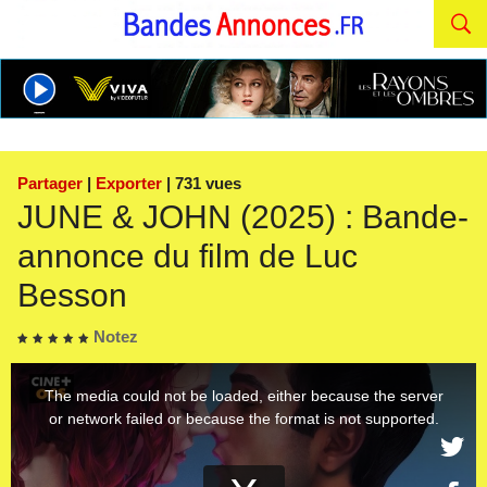
Partager
|
Exporter
| 731 vues
JUNE & JOHN (2025) : Bande-
annonce du film de Luc
Besson
Notez