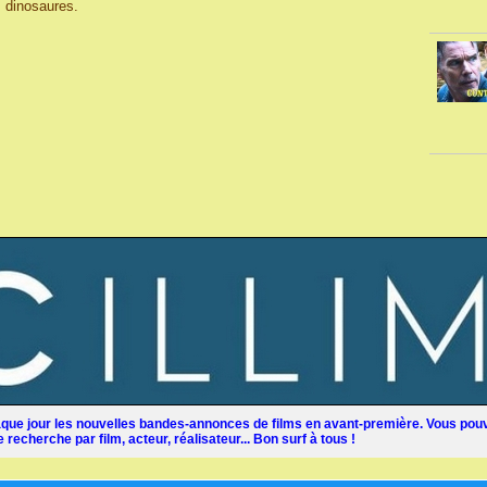
, dinosaures.
ue jour les nouvelles bandes-annonces de films en avant-première. Vous pouv
recherche par film, acteur, réalisateur... Bon surf à tous !