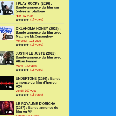
I PLAY ROCKY (2026) :
Bande-annonce du film sur
Sylvester Stallone
2:44
Hier | 57 vues
(18 votes)
OKLAHOMA HONEY (2026) :
Bande-annonce du film avec
Matthew McConaughey
1:23
Mercredi | 102 vues
(16 votes)
JUSTIN LE JUSTE (2026) :
Bande-annonce du film avec
Alban Ivanov
2:00
Mardi | 152 vues
(16 votes)
UNDERTONE (2026) : Bande-
annonce du film d'horreur
A24
1:26
Lundi | 107 vues
(11 votes)
LE ROYAUME D'ORÏCHA
(2027) : Bande-annonce du
film en VF
2:46
Samedi | 147 vues