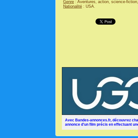
Genre
: Aventures, action, science-fiction
Nationalité
: USA.
Avec Bandes-annonces.fr, découvrez chaq
annonce d'un film précis en effectuant une 