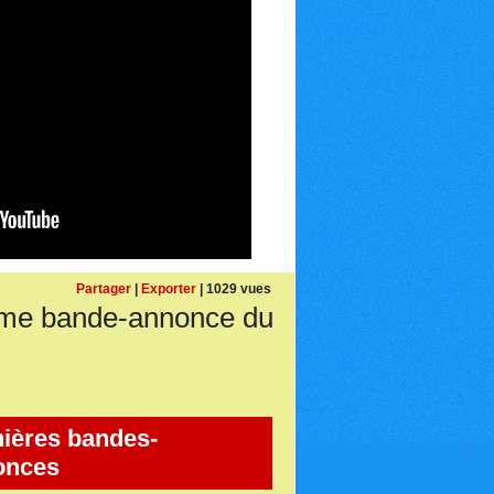
Partager
|
Exporter
| 1029 vues
me bande-annonce du
ières bandes-
onces