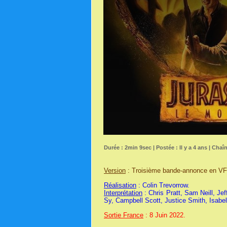
Durée : 2min 9sec | Postée : Il y a 4 ans | Chaî
Version
: Troisième bande-annonce en VF
Réalisation
: Colin Trevorrow.
Interprétation
: Chris Pratt, Sam Neill, J
Sy, Campbell Scott, Justice Smith, Isabel
Sortie France
: 8 Juin 2022.