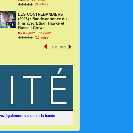
(8 votes)
LES CONTREBANDIERS
(2026) : Bande-annonce du
film avec Ethan Hawke et
1:42
Russell Crowe
Il y a 7 jours | 223 vues
(15 votes)
1 sur 1059
ez également visionner la bande-