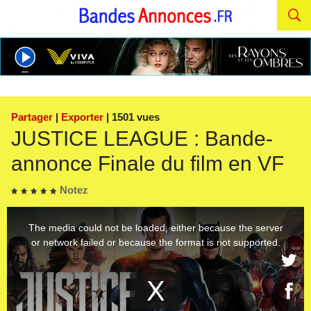
Partager
|
Exporter
| 1501 vues
JUSTICE LEAGUE : Bande-
annonce Finale du film en VF
Notez