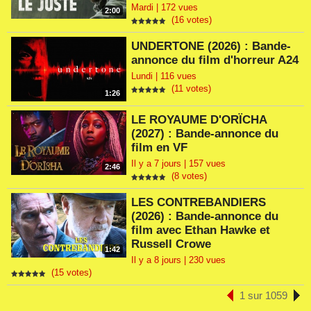
Mardi | 172 vues
2:00
(16 votes)
UNDERTONE (2026) : Bande-
annonce du film d'horreur A24
Lundi | 116 vues
(11 votes)
1:26
LE ROYAUME D'ORÏCHA
(2027) : Bande-annonce du
film en VF
Il y a 7 jours | 157 vues
2:46
(8 votes)
LES CONTREBANDIERS
(2026) : Bande-annonce du
film avec Ethan Hawke et
Russell Crowe
1:42
Il y a 8 jours | 230 vues
(15 votes)
1 sur 1059