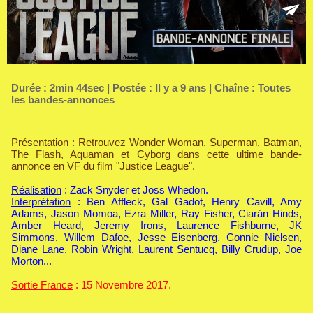
Durée : 2min 44sec | Postée : Il y a 9 ans | Chaîne :
Toutes
les bandes-annonces
Présentation
: Retrouvez Wonder Woman, Superman, Batman,
The Flash, Aquaman et Cyborg dans cette ultime bande-
annonce en VF du film "Justice League".
Réalisation
: Zack Snyder et Joss Whedon.
Interprétation
: Ben Affleck, Gal Gadot, Henry Cavill, Amy
Adams, Jason Momoa, Ezra Miller, Ray Fisher, Ciarán Hinds,
Amber Heard, Jeremy Irons, Laurence Fishburne, JK
Simmons, Willem Dafoe, Jesse Eisenberg, Connie Nielsen,
Diane Lane, Robin Wright, Laurent Sentucq, Billy Crudup, Joe
Morton...
Sortie France
: 15 Novembre 2017.