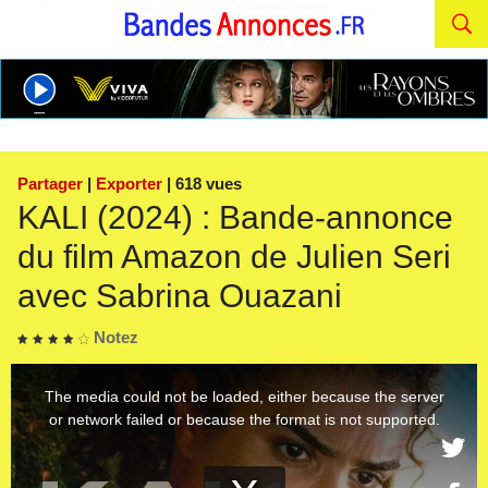
Partager
|
Exporter
| 618 vues
KALI (2024) : Bande-annonce
du film Amazon de Julien Seri
avec Sabrina Ouazani
Notez