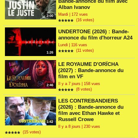
Bande-annonce du film avec
Alban Ivanov
Mardi | 172 vues
2:00
(16 votes)
UNDERTONE (2026) : Bande-
annonce du film d'horreur A24
Lundi | 116 vues
(11 votes)
1:26
LE ROYAUME D'ORÏCHA
(2027) : Bande-annonce du
film en VF
Il y a 7 jours | 158 vues
2:46
(8 votes)
LES CONTREBANDIERS
(2026) : Bande-annonce du
film avec Ethan Hawke et
Russell Crowe
1:42
Il y a 8 jours | 230 vues
(15 votes)