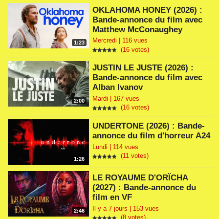
OKLAHOMA HONEY (2026) :
Bande-annonce du film avec
Matthew McConaughey
Mercredi | 116 vues
1:23
(16 votes)
JUSTIN LE JUSTE (2026) :
Bande-annonce du film avec
Alban Ivanov
Mardi | 167 vues
2:00
(16 votes)
UNDERTONE (2026) : Bande-
annonce du film d'horreur A24
Lundi | 114 vues
(11 votes)
1:26
LE ROYAUME D'ORÏCHA
(2027) : Bande-annonce du
film en VF
Il y a 7 jours | 153 vues
2:46
(8 votes)