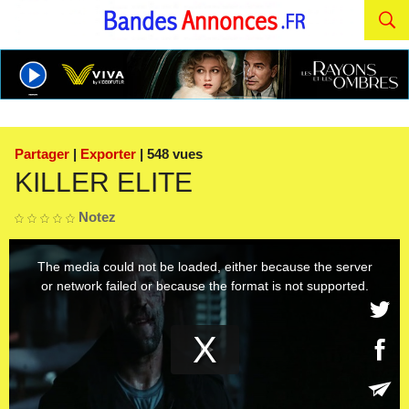
Partager
|
Exporter
| 548 vues
KILLER ELITE
Notez