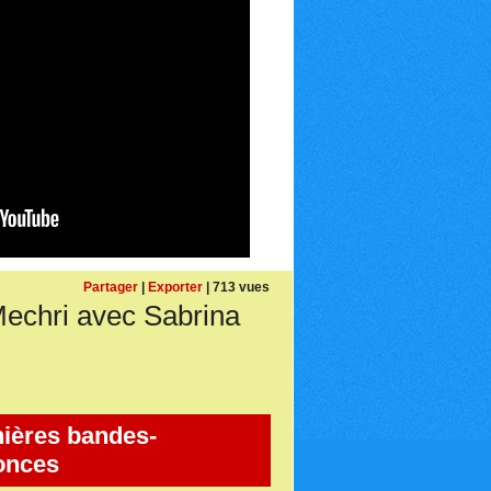
Partager
|
Exporter
| 713 vues
echri avec Sabrina
ières bandes-
onces