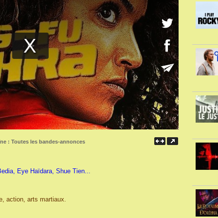
îne :
Toutes les bandes-annonces
edia, Eye Haïdara, Shue Tien...
 action, arts martiaux.