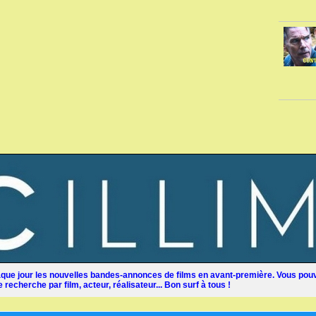
ue jour les nouvelles bandes-annonces de films en avant-première. Vous pouv
recherche par film, acteur, réalisateur... Bon surf à tous !