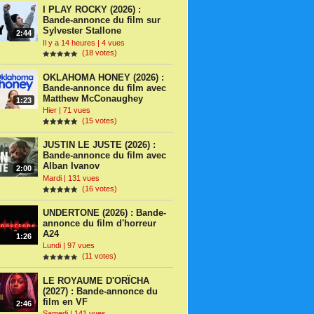
I PLAY ROCKY (2026) :
Bande-annonce du film sur
Sylvester Stallone
2:44
Il y a 14 heures | 4 vues
(18 votes)
OKLAHOMA HONEY (2026) :
Bande-annonce du film avec
Matthew McConaughey
1:23
Hier | 71 vues
(15 votes)
JUSTIN LE JUSTE (2026) :
Bande-annonce du film avec
Alban Ivanov
2:00
Mardi | 131 vues
(16 votes)
UNDERTONE (2026) : Bande-
annonce du film d'horreur
A24
1:26
Lundi | 97 vues
(11 votes)
LE ROYAUME D'ORÏCHA
(2027) : Bande-annonce du
film en VF
2:46
Samedi | 141 vues