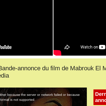
de-annonce du film de Mabrouk El M
dia
Dern
ann