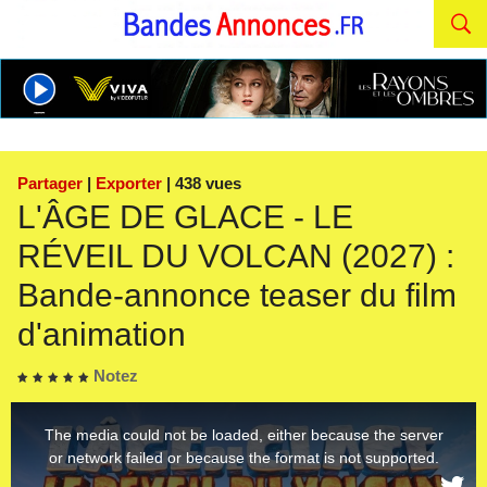
Partager
|
Exporter
| 438 vues
L'ÂGE DE GLACE - LE
RÉVEIL DU VOLCAN (2027) :
Bande-annonce teaser du film
d'animation
Notez