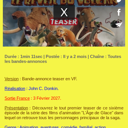
Durée : 1min 11sec | Postée : Il y a 2 mois | Chaîne :
Toutes
les bandes-annonces
Version
: Bande-annonce teaser en VF.
Réalisation
: John C. Donkin.
Sortie France
: 3 Février 2027.
Présentation
: Découvrez le tout premier teaser de ce sixième
épisode de la série des films d'animation "L'Âge de Glace" dans
lequel on retrouve tous les personnages principaux de la saga.
Genre
: Animation, aventures, comédie, familial, action.