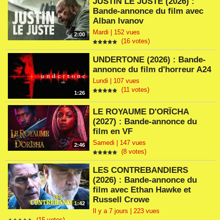
JUSTIN LE JUSTE (2026) :
Bande-annonce du film avec
Alban Ivanov
Mardi | 152 vues
2:00
(16 votes)
UNDERTONE (2026) : Bande-
annonce du film d'horreur A24
Lundi | 107 vues
(11 votes)
1:26
LE ROYAUME D'ORÏCHA
(2027) : Bande-annonce du
film en VF
Samedi | 147 vues
2:46
(8 votes)
LES CONTREBANDIERS
(2026) : Bande-annonce du
film avec Ethan Hawke et
Russell Crowe
1:42
Il y a 7 jours | 223 vues
(15 votes)