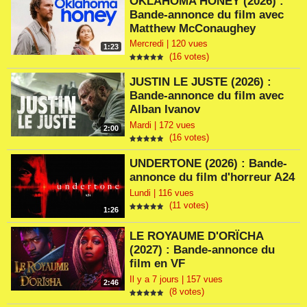
OKLAHOMA HONEY (2026) :
Bande-annonce du film avec
Matthew McConaughey
Mercredi | 120 vues
1:23
(16 votes)
JUSTIN LE JUSTE (2026) :
Bande-annonce du film avec
Alban Ivanov
Mardi | 172 vues
2:00
(16 votes)
UNDERTONE (2026) : Bande-
annonce du film d'horreur A24
Lundi | 116 vues
(11 votes)
1:26
LE ROYAUME D'ORÏCHA
(2027) : Bande-annonce du
film en VF
Il y a 7 jours | 157 vues
2:46
(8 votes)