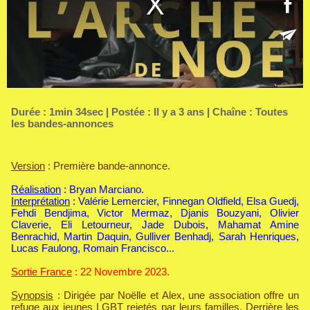
Durée : 1min 34sec | Postée : Il y a 3 ans | Chaîne :
Toutes
les bandes-annonces
Version
: Première bande-annonce.
Réalisation
: Bryan Marciano.
Interprétation
: Valérie Lemercier, Finnegan Oldfield, Elsa Guedj,
Fehdi Bendjima, Victor Mermaz, Djanis Bouzyani, Olivier
Claverie, Eli Letourneur, Jade Dubois, Mahamat Amine
Benrachid, Martin Daquin, Gulliver Benhadj, Sarah Henriques,
Lucas Faulong, Romain Francisco...
Sortie France
: 22 Novembre 2023.
Synopsis
: Dirigée par Noëlle et Alex, une association offre un
refuge aux jeunes LGBT rejetés par leurs familles. Derrière les