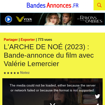
Partager
|
Exporter
| 773 vues
L'ARCHE DE NOÉ (2023) :
Bande-annonce du film avec
Valérie Lemercier
Notez