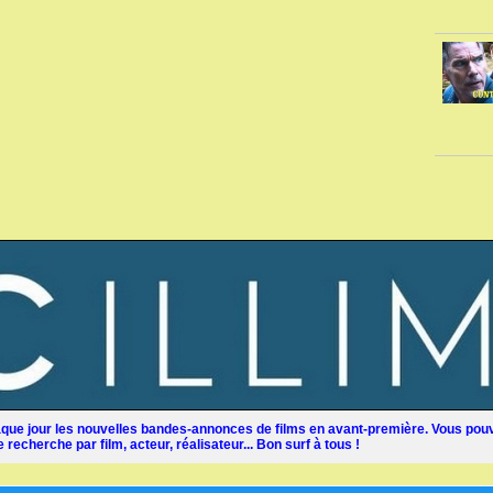
ue jour les nouvelles bandes-annonces de films en avant-première. Vous pouv
recherche par film, acteur, réalisateur... Bon surf à tous !