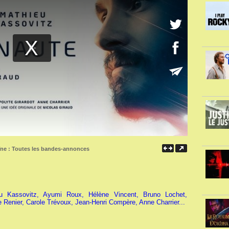
îne :
Toutes les bandes-annonces
u Kassovitz, Ayumi Roux, Hélène Vincent, Bruno Lochet,
e Renier, Carole Trévoux, Jean-Henri Compère, Anne Charrier...