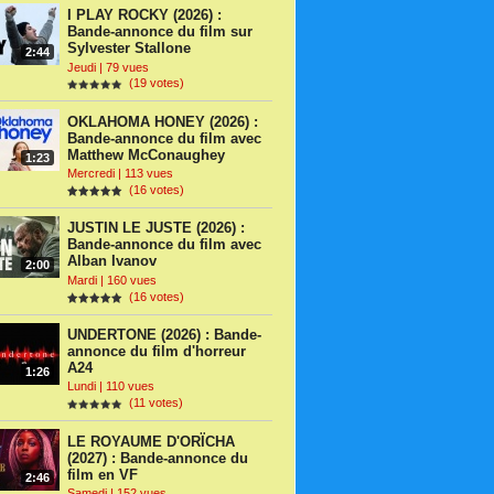
I PLAY ROCKY (2026) :
Bande-annonce du film sur
Sylvester Stallone
2:44
Jeudi | 79 vues
(19 votes)
OKLAHOMA HONEY (2026) :
Bande-annonce du film avec
Matthew McConaughey
1:23
Mercredi | 113 vues
(16 votes)
JUSTIN LE JUSTE (2026) :
Bande-annonce du film avec
Alban Ivanov
2:00
Mardi | 160 vues
(16 votes)
UNDERTONE (2026) : Bande-
annonce du film d'horreur
A24
1:26
Lundi | 110 vues
(11 votes)
LE ROYAUME D'ORÏCHA
(2027) : Bande-annonce du
film en VF
2:46
Samedi | 152 vues