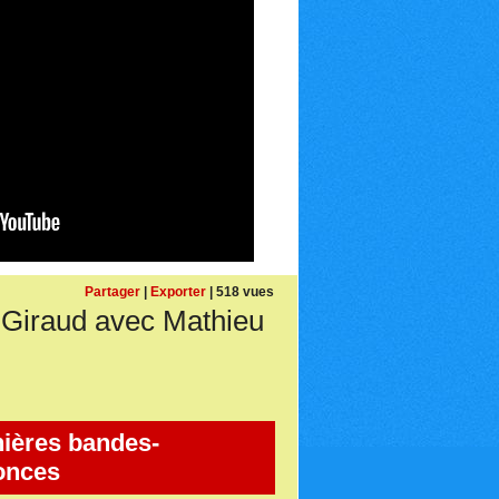
Partager
|
Exporter
| 518 vues
Giraud avec Mathieu
ières bandes-
onces