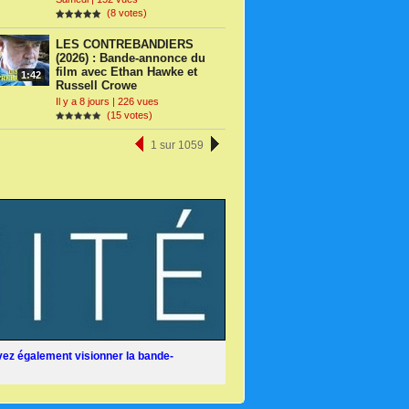
(8 votes)
LES CONTREBANDIERS
(2026) : Bande-annonce du
film avec Ethan Hawke et
1:42
Russell Crowe
Il y a 8 jours | 226 vues
(15 votes)
1 sur 1059
ez également visionner la bande-