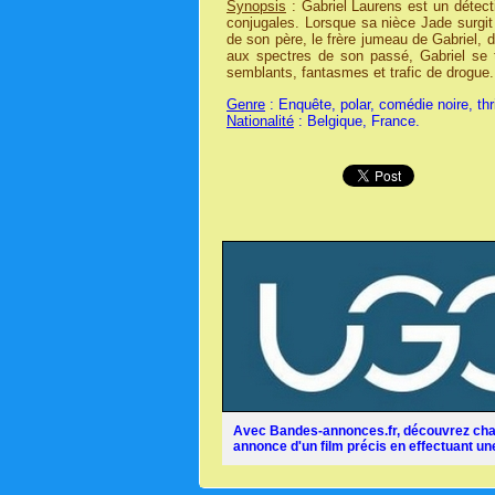
Synopsis
: Gabriel Laurens est un détect
conjugales. Lorsque sa nièce Jade surgit 
de son père, le frère jumeau de Gabriel, d
aux spectres de son passé, Gabriel se 
semblants, fantasmes et trafic de drogue.
Genre
: Enquête, polar, comédie noire, thri
Nationalité
: Belgique, France.
Avec Bandes-annonces.fr, découvrez chaq
annonce d'un film précis en effectuant une 