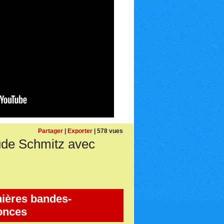
Partager
|
Exporter
| 578 vues
de Schmitz avec
ières bandes-
onces