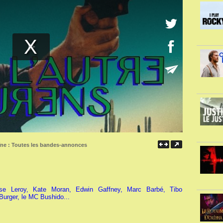
îne :
Toutes les bandes-annonces
ise Leroy, Kate Moran, Edwin Gaffney, Marc Barbé, Tibo
Burger, le MC Bushido...