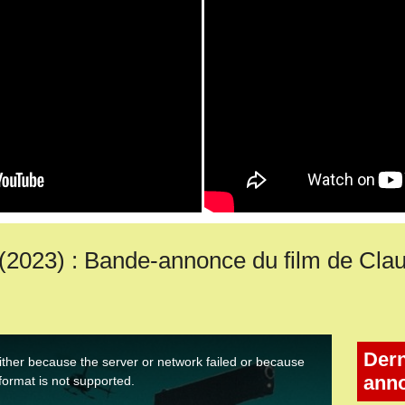
23) : Bande-annonce du film de Clau
Dern
ann