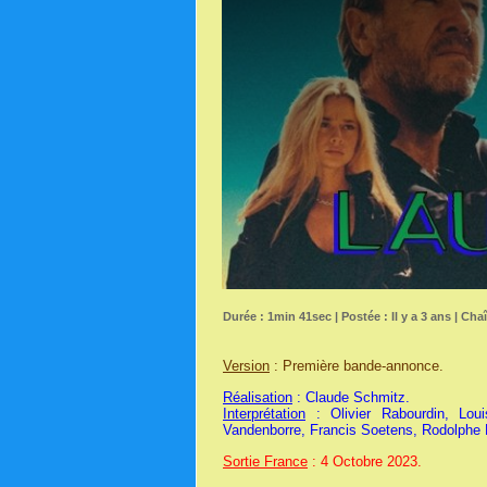
Durée : 1min 41sec | Postée : Il y a 3 ans | Cha
Version
: Première bande-annonce.
Réalisation
: Claude Schmitz.
Interprétation
: Olivier Rabourdin, Lou
Vandenborre, Francis Soetens, Rodolphe 
Sortie France
: 4 Octobre 2023.