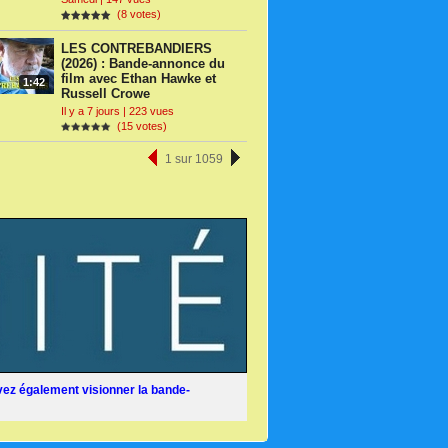
(8 votes)
LES CONTREBANDIERS
(2026) : Bande-annonce du
film avec Ethan Hawke et
1:42
Russell Crowe
Il y a 7 jours | 223 vues
(15 votes)
1 sur 1059
ez également visionner la bande-