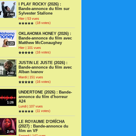
I PLAY ROCKY (2026) :
Bande-annonce du film sur
Sylvester Stallone
2:44
Hier | 53 vues
(18 votes)
OKLAHOMA HONEY (2026) :
Bande-annonce du film avec
Matthew McConaughey
1:23
Hier | 101 vues
(16 votes)
JUSTIN LE JUSTE (2026) :
Bande-annonce du film avec
Alban Ivanov
2:00
Mardi | 151 vues
(16 votes)
UNDERTONE (2026) : Bande-
annonce du film d'horreur
A24
1:26
Lundi | 107 vues
(11 votes)
LE ROYAUME D'ORÏCHA
(2027) : Bande-annonce du
film en VF
2:46
Samedi | 147 vues