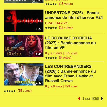
2:00
(16 votes)
UNDERTONE (2026) : Bande-
annonce du film d'horreur A24
Lundi | 114 vues
(11 votes)
1:26
LE ROYAUME D'ORÏCHA
(2027) : Bande-annonce du
film en VF
Il y a 7 jours | 155 vues
2:46
(8 votes)
LES CONTREBANDIERS
(2026) : Bande-annonce du
film avec Ethan Hawke et
Russell Crowe
1:42
Il y a 8 jours | 229 vues
(15 votes)
1 sur 1059