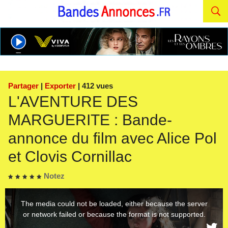
Partager
|
Exporter
| 412 vues
L'AVENTURE DES
MARGUERITE : Bande-
annonce du film avec Alice Pol
et Clovis Cornillac
Notez