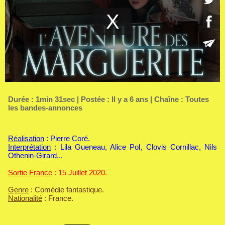
Durée : 1min 31sec | Postée : Il y a 6 ans | Chaîne :
Toutes
les bandes-annonces
Réalisation
: Pierre Coré.
Interprétation
: Lila Gueneau, Alice Pol, Clovis Cornillac, Nils
Othenin-Girard...
Sortie France
: 15 Juillet 2020.
Genre
: Comédie fantastique.
Nationalité
: France.