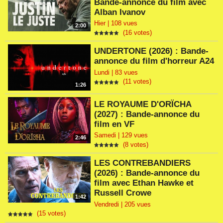
Bande-annonce du film avec
Alban Ivanov
Hier | 108 vues
2:00
(16 votes)
UNDERTONE (2026) : Bande-
annonce du film d'horreur A24
Lundi | 83 vues
(11 votes)
1:26
LE ROYAUME D'ORÏCHA
(2027) : Bande-annonce du
film en VF
Samedi | 129 vues
2:46
(8 votes)
LES CONTREBANDIERS
(2026) : Bande-annonce du
film avec Ethan Hawke et
Russell Crowe
1:42
Vendredi | 205 vues
(15 votes)