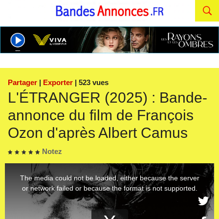
Partager
|
Exporter
| 523 vues
L'ÉTRANGER (2025) : Bande-
annonce du film de François
Ozon d'après Albert Camus
Notez