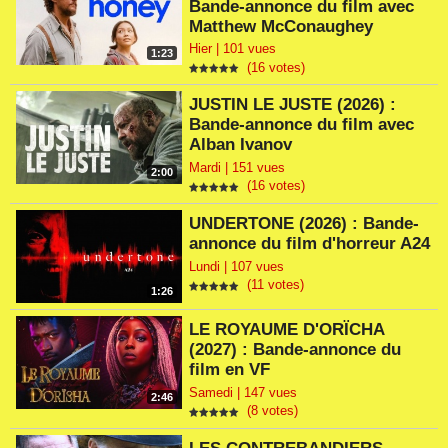
Bande-annonce du film avec
Matthew McConaughey
Hier | 101 vues
1:23
(16 votes)
JUSTIN LE JUSTE (2026) :
Bande-annonce du film avec
Alban Ivanov
Mardi | 151 vues
2:00
(16 votes)
UNDERTONE (2026) : Bande-
annonce du film d'horreur A24
Lundi | 107 vues
(11 votes)
1:26
LE ROYAUME D'ORÏCHA
(2027) : Bande-annonce du
film en VF
Samedi | 147 vues
2:46
(8 votes)