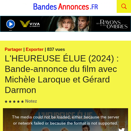
Partager
|
Exporter
| 837 vues
L'HEUREUSE ÉLUE (2024) :
Bande-annonce du film avec
Michèle Laroque et Gérard
Darmon
Notez