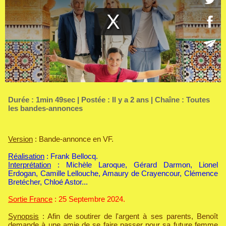
Durée : 1min 49sec | Postée : Il y a 2 ans | Chaîne :
Toutes
les bandes-annonces
Version
: Bande-annonce en VF.
Réalisation
: Frank Bellocq.
Interprétation
: Michèle Laroque, Gérard Darmon, Lionel
Erdogan, Camille Lellouche, Amaury de Crayencour, Clémence
Bretécher, Chloé Astor...
Sortie France
: 25 Septembre 2024.
Synopsis
: Afin de soutirer de l'argent à ses parents, Benoît
demande à une amie de se faire passer pour sa future femme