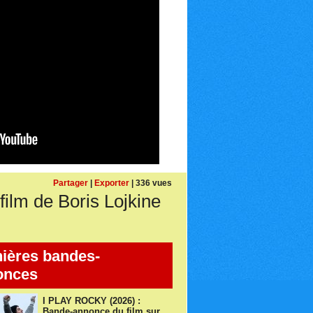
Partager
|
Exporter
| 336 vues
m de Boris Lojkine
ières bandes-
onces
I PLAY ROCKY (2026) :
Bande-annonce du film sur