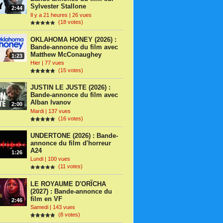
Sylvester Stallone
2:44
Il y a 21 heures | 26 vues
(18 votes)
OKLAHOMA HONEY (2026) :
Bande-annonce du film avec
Matthew McConaughey
1:23
Hier | 77 vues
(15 votes)
JUSTIN LE JUSTE (2026) :
Bande-annonce du film avec
Alban Ivanov
2:00
Mardi | 137 vues
(16 votes)
UNDERTONE (2026) : Bande-
annonce du film d'horreur
A24
1:26
Lundi | 100 vues
(11 votes)
LE ROYAUME D'ORÏCHA
(2027) : Bande-annonce du
film en VF
2:46
Samedi | 143 vues
(8 votes)