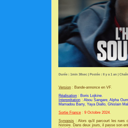
Durée : 1min 38sec | Postée : Il y a 1 an | Chaî
Version
: Bande-annonce en VF.
Réalisation
: Boris Lojkine.
Interprétation
: Abou Sangare, Alpha Ouma
Mamadou Barry, Yaya Diallo, Ghislain Mah
Sortie France
: 9 Octobre 2024.
Synopsis
: Alors qu'il parcourt les rues
histoire. Dans deux jours, il passe son e