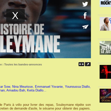
ne :
Toutes les bandes-annonces
r Sow, Nina Meurisse, Emmanuel Yovanie, Younoussa Diallo,
an, Amadou Bah, Keita Diallo...
 de Paris à vélo pour livrer des repas, Souleymane répète son
ntretien de demande d'asile, le sésame pour obtenir des papiers.