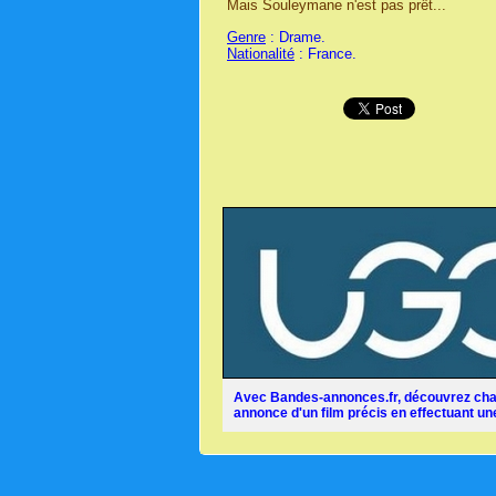
Mais Souleymane n'est pas prêt...
Genre
: Drame.
Nationalité
: France.
Avec Bandes-annonces.fr, découvrez chaq
annonce d'un film précis en effectuant une 