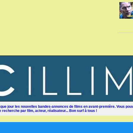
ue jour les nouvelles bandes-annonces de films en avant-première. Vous pouv
recherche par film, acteur, réalisateur... Bon surf à tous !