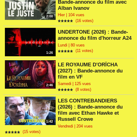
Bande-annonce du film avec
Alban Ivanov
Hier | 104 vues
2:00
(16 votes)
UNDERTONE (2026) : Bande-
annonce du film d'horreur A24
Lundi | 80 vues
(11 votes)
1:26
LE ROYAUME D'ORÏCHA
(2027) : Bande-annonce du
film en VF
Samedi | 125 vues
2:46
(8 votes)
LES CONTREBANDIERS
(2026) : Bande-annonce du
film avec Ethan Hawke et
Russell Crowe
1:42
Vendredi | 204 vues
(15 votes)