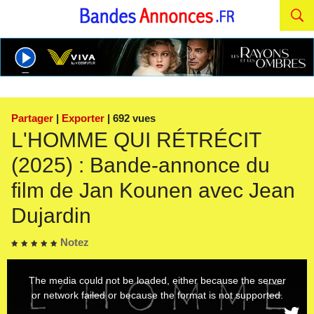
Partager
|
Exporter
| 692 vues
L'HOMME QUI RÉTRÉCIT
(2025) : Bande-annonce du
film de Jan Kounen avec Jean
Dujardin
Notez