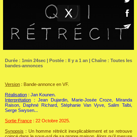
Durée : 1min 24sec | Postée : Il y a 1 an | Chaîne :
Toutes les
bandes-annonces
Version
: Bande-annonce en VF.
Réalisation
: Jan Kounen.
Interprétation
: Jean Dujardin, Marie-Josée Croze, Miranda
Raison, Daphné Richard, Stéphanie Van Vyve, Salim Talbi,
Serge Swysen...
Sortie France
: 22 Octobre 2025.
Synopsis
: Un homme rétrécit inexplicablement et se retrouve
coincé dans le sous-sol de sa propre maison. Alors qu'il mesure