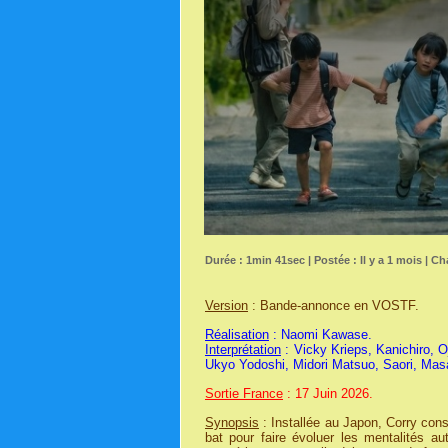
Durée : 1min 41sec | Postée : Il y a 1 mois | Ch
Version
: Bande-annonce en VOSTF.
Réalisation
: Naomi Kawase.
Interprétation
: Vicky Krieps, Kanichiro, 
Ukyo Yodoshi, Midori Matsuo, Saori, Ma
Sortie France
: 17 Juin 2026.
Synopsis
: Installée au Japon, Corry cons
bat pour faire évoluer les mentalités a