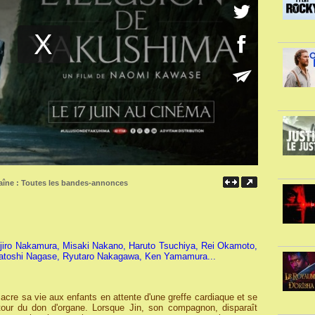
aîne :
Toutes les bandes-annonces
Ojiro Nakamura, Misaki Nakano, Haruto Tsuchiya, Rei Okamoto,
satoshi Nagase, Ryutaro Nakagawa, Ken Yamamura...
acre sa vie aux enfants en attente d'une greffe cardiaque et se
utour du don d'organe. Lorsque Jin, son compagnon, disparaît