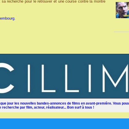
 sa recherche pour le retrouver et une course contre la montre
xembourg.
ue jour les nouvelles bandes-annonces de films en avant-première. Vous pouv
recherche par film, acteur, réalisateur... Bon surf à tous !