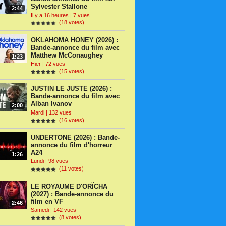
Sylvester Stallone
2:44
Il y a 16 heures | 7 vues
(18 votes)
OKLAHOMA HONEY (2026) :
Bande-annonce du film avec
Matthew McConaughey
1:23
Hier | 72 vues
(15 votes)
JUSTIN LE JUSTE (2026) :
Bande-annonce du film avec
Alban Ivanov
2:00
Mardi | 132 vues
(16 votes)
UNDERTONE (2026) : Bande-
annonce du film d'horreur
A24
1:26
Lundi | 98 vues
(11 votes)
LE ROYAUME D'ORÏCHA
(2027) : Bande-annonce du
film en VF
2:46
Samedi | 142 vues
(8 votes)