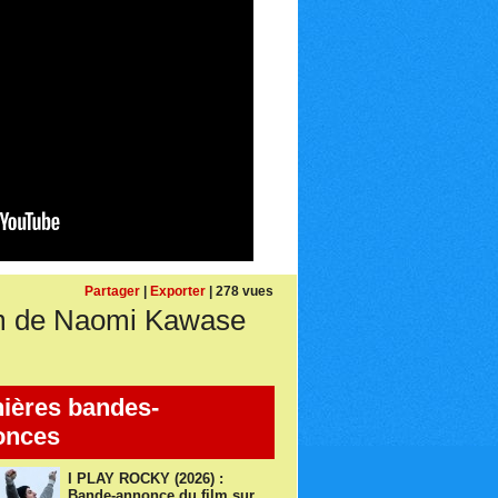
Partager
|
Exporter
| 278 vues
m de Naomi Kawase
ières bandes-
onces
I PLAY ROCKY (2026) :
Bande-annonce du film sur