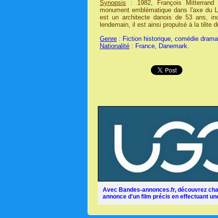
Synopsis
: 1982, François Mitterrand 
monument emblématique dans l'axe du Lou
est un architecte danois de 53 ans, i
lendemain, il est ainsi propulsé à la tête
Genre
: Fiction historique, comédie dramat
Nationalité
: France, Danemark.
Avec Bandes-annonces.fr, découvrez chaq
annonce d'un film précis en effectuant une 