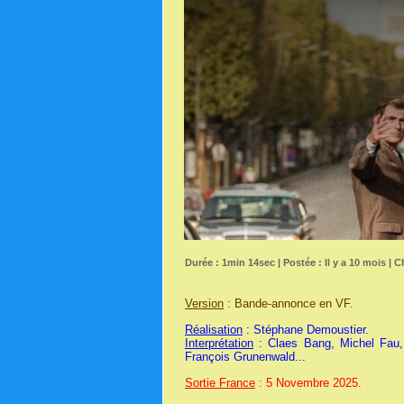
Durée : 1min 14sec | Postée : Il y a 10 mois | 
Version
: Bande-annonce en VF.
Réalisation
: Stéphane Demoustier.
Interprétation
: Claes Bang, Michel Fau, 
François Grunenwald...
Sortie France
: 5 Novembre 2025.