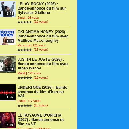
I PLAY ROCKY (2026) :
Bande-annonce du film sur
Sylvester Stallone
2:44
Jeudi | 96 vues
(19 votes)
OKLAHOMA HONEY (2026) :
Bande-annonce du film avec
Matthew McConaughey
1:23
Mercredi | 121 vues
(16 votes)
JUSTIN LE JUSTE (2026) :
Bande-annonce du film avec
Alban Ivanov
2:00
Mardi | 173 vues
(16 votes)
UNDERTONE (2026) : Bande-
annonce du film d'horreur
A24
1:26
Lundi | 117 vues
(11 votes)
LE ROYAUME D'ORÏCHA
(2027) : Bande-annonce du
film en VF
2:46
Il y a 7 jours | 158 vues