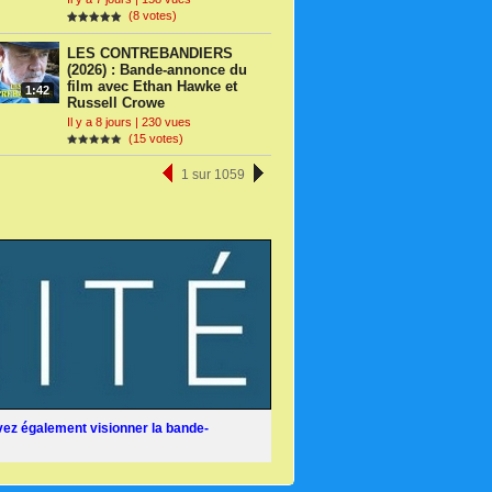
(8 votes)
LES CONTREBANDIERS
(2026) : Bande-annonce du
film avec Ethan Hawke et
1:42
Russell Crowe
Il y a 8 jours | 230 vues
(15 votes)
1 sur 1059
ez également visionner la bande-