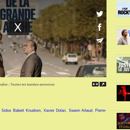
Chaîne :
Toutes les bandes-annonces
Sidse Babett Knudsen, Xavier Dolan, Swann Arlaud, Pierre-