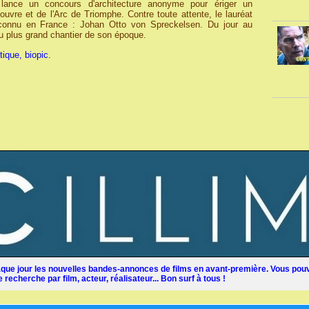
lance un concours d'architecture anonyme pour ériger un
vre et de l'Arc de Triomphe. Contre toute attente, le lauréat
nconnu en France : Johan Otto von Spreckelsen. Du jour au
 du plus grand chantier de son époque.
ique, biopic.
ue jour les nouvelles bandes-annonces de films en avant-première. Vous pouv
recherche par film, acteur, réalisateur... Bon surf à tous !