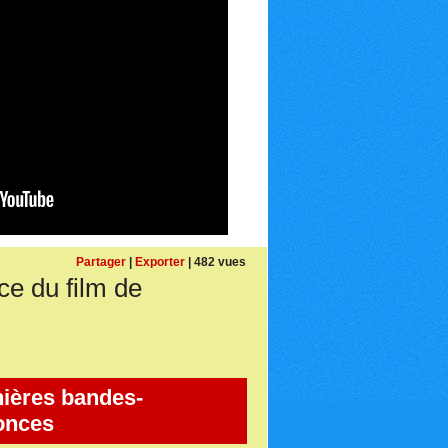
Partager
|
Exporter
| 482 vues
 du film de
ières bandes-
onces