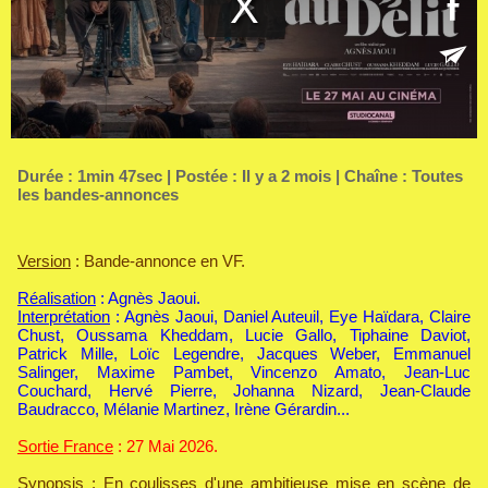
Durée : 1min 47sec | Postée : Il y a 2 mois | Chaîne :
Toutes
les bandes-annonces
Version
: Bande-annonce en VF.
Réalisation
: Agnès Jaoui.
Interprétation
: Agnès Jaoui, Daniel Auteuil, Eye Haïdara, Claire
Chust, Oussama Kheddam, Lucie Gallo, Tiphaine Daviot,
Patrick Mille, Loïc Legendre, Jacques Weber, Emmanuel
Salinger, Maxime Pambet, Vincenzo Amato, Jean-Luc
Couchard, Hervé Pierre, Johanna Nizard, Jean-Claude
Baudracco, Mélanie Martinez, Irène Gérardin...
Sortie France
: 27 Mai 2026.
Synopsis
: En coulisses d'une ambitieuse mise en scène de