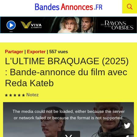
Partager
|
Exporter
| 557 vues
L'ULTIME BRAQUAGE (2025)
: Bande-annonce du film avec
Reda Kateb
Notez