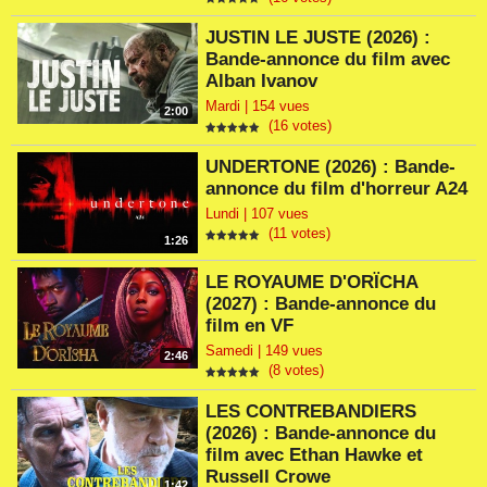
JUSTIN LE JUSTE (2026) :
Bande-annonce du film avec
Alban Ivanov
Mardi | 154 vues
2:00
(16 votes)
UNDERTONE (2026) : Bande-
annonce du film d'horreur A24
Lundi | 107 vues
(11 votes)
1:26
LE ROYAUME D'ORÏCHA
(2027) : Bande-annonce du
film en VF
Samedi | 149 vues
2:46
(8 votes)
LES CONTREBANDIERS
(2026) : Bande-annonce du
film avec Ethan Hawke et
Russell Crowe
1:42