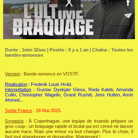
Durée : 1min 32sec | Postée : Il y a 1 an | Chaîne :
Toutes les
bandes-annonces
Version
: Bande-annonce en VOSTF.
Réalisation
: Frederik Louis Hviid.
Interprétation
: Gustav Dyekjær Giese, Reda Kateb, Amanda
Collin, Christopher Wagelin, Granit Rushiti, Jens Hultén, Amin
Ahmed...
Sortie France
: 28 Mai 2025.
Synopsis
: À Copenhague, une équipe de truands prépare un
gros coup : un braquage rapide et brutal qui est censé ne laisser
aucune trace. Mais une erreur va tout changer. Plus le choix, il
faut tout abandonner et disparaître. Maintenant !