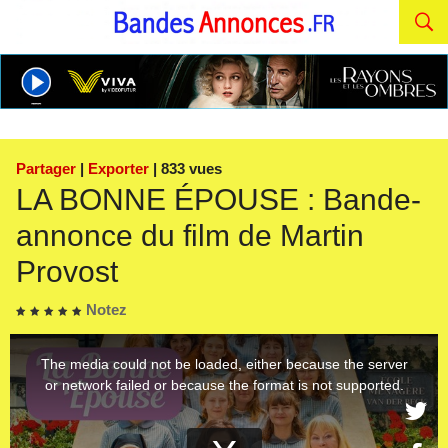
Partager
|
Exporter
| 833 vues
LA BONNE ÉPOUSE : Bande-
annonce du film de Martin
Provost
Notez