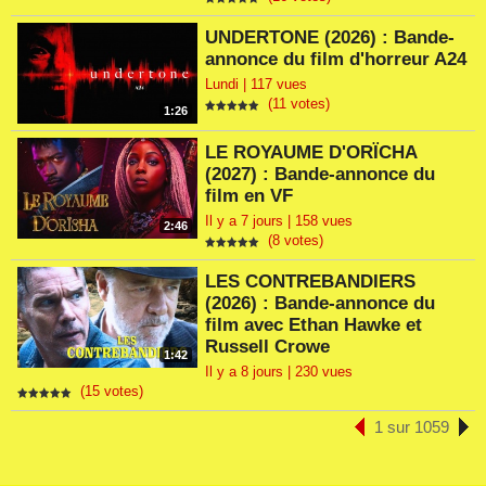
UNDERTONE (2026) : Bande-
annonce du film d'horreur A24
Lundi | 117 vues
(11 votes)
1:26
LE ROYAUME D'ORÏCHA
(2027) : Bande-annonce du
film en VF
Il y a 7 jours | 158 vues
2:46
(8 votes)
LES CONTREBANDIERS
(2026) : Bande-annonce du
film avec Ethan Hawke et
Russell Crowe
1:42
Il y a 8 jours | 230 vues
(15 votes)
1 sur 1059