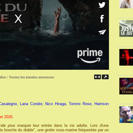
aîne :
Toutes les bandes-annonces
asalegno, Lana Condor, Nico Hiraga, Tommi Rose, Harrison
let 2026.
de pour marquer leur entrée dans la vie adulte. Lors d'une
"la bouche du diable", une grotte sous-marine fréquentée par un