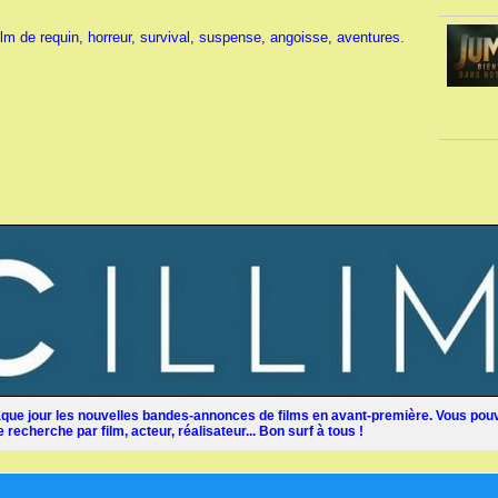
ilm de requin, horreur, survival, suspense, angoisse, aventures.
ue jour les nouvelles bandes-annonces de films en avant-première. Vous pouv
recherche par film, acteur, réalisateur... Bon surf à tous !