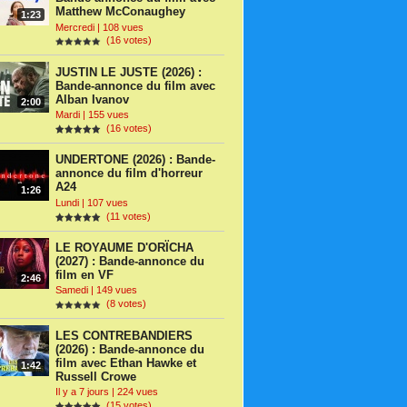
Matthew McConaughey
1:23
Mercredi | 108 vues
(16 votes)
JUSTIN LE JUSTE (2026) :
Bande-annonce du film avec
Alban Ivanov
2:00
Mardi | 155 vues
(16 votes)
UNDERTONE (2026) : Bande-
annonce du film d'horreur
A24
1:26
Lundi | 107 vues
(11 votes)
LE ROYAUME D'ORÏCHA
(2027) : Bande-annonce du
film en VF
2:46
Samedi | 149 vues
(8 votes)
LES CONTREBANDIERS
(2026) : Bande-annonce du
film avec Ethan Hawke et
1:42
Russell Crowe
Il y a 7 jours | 224 vues
(15 votes)