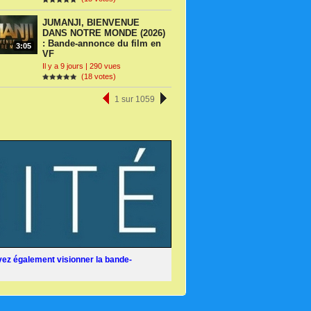
JUMANJI, BIENVENUE
DANS NOTRE MONDE (2026)
: Bande-annonce du film en
3:05
VF
Il y a 9 jours | 290 vues
(18 votes)
1 sur 1059
ez également visionner la bande-