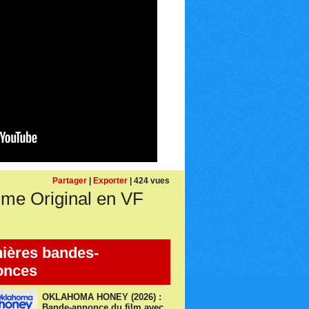
Partager
|
Exporter
| 424 vues
me Original en VF
ières bandes-
onces
OKLAHOMA HONEY (2026) :
Bande-annonce du film avec