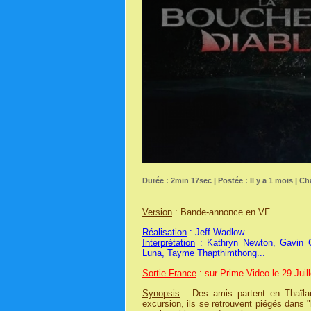
Durée : 2min 17sec | Postée : Il y a 1 mois | Ch
Version
: Bande-annonce en VF.
Réalisation
: Jeff Wadlow.
Interprétation
: Kathryn Newton, Gavin C
Luna, Tayme Thapthimthong...
Sortie France
: sur Prime Video le 29 Juil
Synopsis
: Des amis partent en Thaïlan
excursion, ils se retrouvent piégés dans 