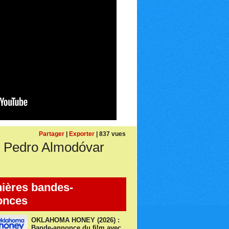
Partager
|
Exporter
| 837 vues
 Pedro Almodóvar
ières bandes-
onces
OKLAHOMA HONEY (2026) :
Bande-annonce du film avec