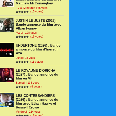
Matthew McConaughey
1:23
Il y a 22 heures | 65 vues
(15 votes)
JUSTIN LE JUSTE (2026) :
Bande-annonce du film avec
Alban Ivanov
2:00
Mardi | 128 vues
(16 votes)
UNDERTONE (2026) : Bande-
annonce du film d'horreur
A24
1:26
Lundi | 93 vues
(11 votes)
LE ROYAUME D'ORÏCHA
(2027) : Bande-annonce du
film en VF
2:46
Samedi | 138 vues
(8 votes)
LES CONTREBANDIERS
(2026) : Bande-annonce du
film avec Ethan Hawke et
1:42
Russell Crowe
Vendredi | 214 vues
(15 votes)