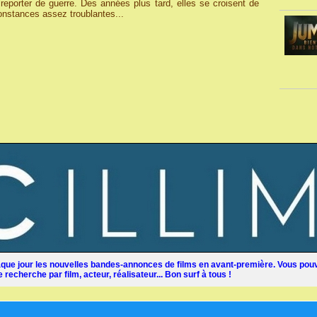
eporter de guerre. Des années plus tard, elles se croisent de
onstances assez troublantes...
ue jour les nouvelles bandes-annonces de films en avant-première. Vous pouv
recherche par film, acteur, réalisateur... Bon surf à tous !