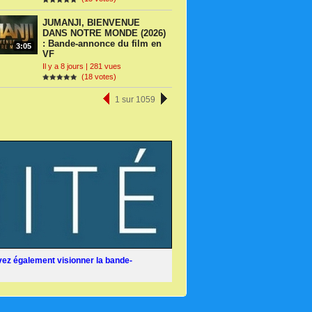
JUMANJI, BIENVENUE
DANS NOTRE MONDE (2026)
: Bande-annonce du film en
3:05
VF
Il y a 8 jours | 281 vues
(18 votes)
1 sur 1059
ez également visionner la bande-