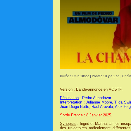
Durée : 1min 28sec | Postée : Il y a 1 an | Chaî
Version
: Bande-annonce en VOSTF.
Réalisation
: Pedro Almodóvar.
Interprétation
: Julianne Moore, Tilda Swi
Juan Diego Botto, Raúl Arévalo, Alex Høg
Sortie France
: 8 Janvier 2025.
Synopsis
: Ingrid et Martha, amies insé
des trajectoires radicalement différent