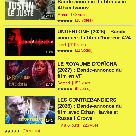
Bande-annonce du film avec
Alban Ivanov
Mardi | 160 vues
2:00
(16 votes)
UNDERTONE (2026) : Bande-
annonce du film d'horreur A24
Lundi | 110 vues
(11 votes)
1:26
LE ROYAUME D'ORÏCHA
(2027) : Bande-annonce du
film en VF
Samedi | 152 vues
2:46
(8 votes)
LES CONTREBANDIERS
(2026) : Bande-annonce du
film avec Ethan Hawke et
Russell Crowe
1:42
Il y a 8 jours | 226 vues
(15 votes)