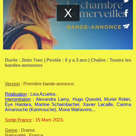
Durée : 2min 7sec | Postée : Il y a 3 ans | Chaîne :
Toutes les
bandes-annonces
Version
: Première bande-annonce.
Réalisation
: Lisa Azuelos.
Interprétation
: Alexandra Lamy, Hugo Questel, Muriel Robin,
Eye Haïdara, Martine Schambacher, Xavier Lacaille, Carima
Amarouche (Karimouche), Mona Walravens...
Sortie France
: 15 Mars 2023.
Genre
: Drame.
Nationalité
: France.