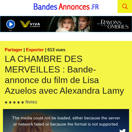
Partager
|
Exporter
| 613 vues
LA CHAMBRE DES
MERVEILLES : Bande-
annonce du film de Lisa
Azuelos avec Alexandra Lamy
Notez