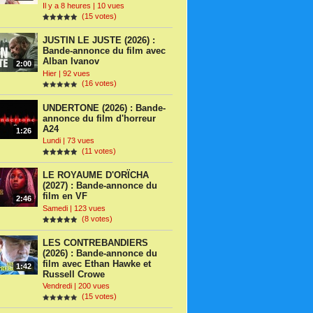
Il y a 8 heures | 10 vues
(15 votes)
JUSTIN LE JUSTE (2026) :
Bande-annonce du film avec
Alban Ivanov
2:00
Hier | 92 vues
(16 votes)
UNDERTONE (2026) : Bande-
annonce du film d'horreur
A24
1:26
Lundi | 73 vues
(11 votes)
LE ROYAUME D'ORÏCHA
(2027) : Bande-annonce du
film en VF
2:46
Samedi | 123 vues
(8 votes)
LES CONTREBANDIERS
(2026) : Bande-annonce du
film avec Ethan Hawke et
1:42
Russell Crowe
Vendredi | 200 vues
(15 votes)