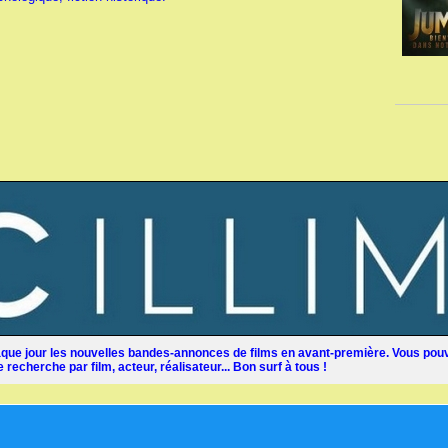
ue jour les nouvelles bandes-annonces de films en avant-première. Vous pouv
recherche par film, acteur, réalisateur... Bon surf à tous !