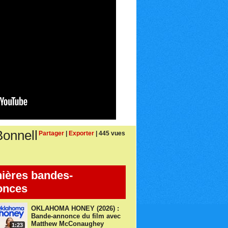
onnell
Partager
|
Exporter
| 445 vues
ières bandes-
onces
OKLAHOMA HONEY (2026) :
Bande-annonce du film avec
Matthew McConaughey
1:23