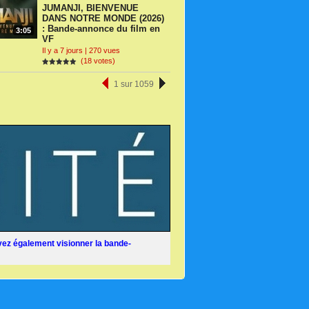
JUMANJI, BIENVENUE
DANS NOTRE MONDE (2026)
: Bande-annonce du film en
3:05
VF
Il y a 7 jours | 270 vues
(18 votes)
1 sur 1059
ez également visionner la bande-