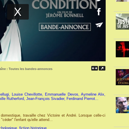
aîne :
Toutes les bandes-annonces
llugi, Louise Chevillotte, Emmanuelle Devos, Aymeline Alix,
lle Rutherford, Jean-François Sivadier, Ferdinand Pierrot...
omestique, travaille chez Victoire et André. Lorsque celle-ci
"céder" l'enfant qu'elle attend...
hologique, fiction historique.