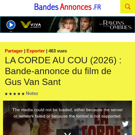
Partager
|
Exporter
| 463 vues
LA CORDE AU COU (2026) :
Bande-annonce du film de
Gus Van Sant
Notez