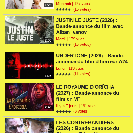
Mercredi | 127 vues
1:23
(16 votes)
JUSTIN LE JUSTE (2026) :
Bande-annonce du film avec
Alban Ivanov
Mardi | 179 vues
2:00
(16 votes)
UNDERTONE (2026) : Bande-
annonce du film d'horreur A24
Lundi | 119 vues
(11 votes)
1:26
LE ROYAUME D'ORÏCHA
(2027) : Bande-annonce du
film en VF
Il y a 7 jours | 161 vues
2:46
(8 votes)
LES CONTREBANDIERS
(2026) : Bande-annonce du