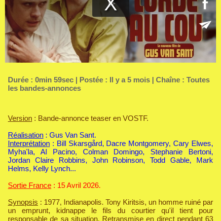
Durée : 0min 59sec | Postée : Il y a 5 mois | Chaîne :
Toutes
les bandes-annonces
Version
: Bande-annonce teaser en VOSTF.
Réalisation
: Gus Van Sant.
Interprétation
: Bill Skarsgård, Dacre Montgomery, Cary Elwes,
Myha'la, Al Pacino, Colman Domingo, Stephanie Bertoni,
Jordan Claire Robbins, John Robinson, Todd Gable, Mark
Helms, Kelly Lynch...
Sortie France
: 15 Avril 2026.
Synopsis
: 1977, Indianapolis. Tony Kiritsis, un homme ruiné par
un emprunt, kidnappe le fils du courtier qu'il tient pour
responsable de sa situation. Retransmise en direct pendant 63