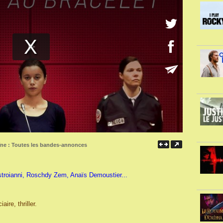
îne :
Toutes les bandes-annonces
troianni, Roschdy Zem, Anaïs Demoustier...
ire, thriller.