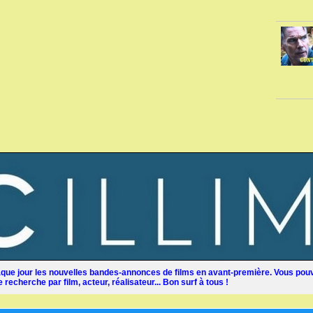
ue jour les nouvelles bandes-annonces de films en avant-première. Vous pouv
recherche par film, acteur, réalisateur... Bon surf à tous !