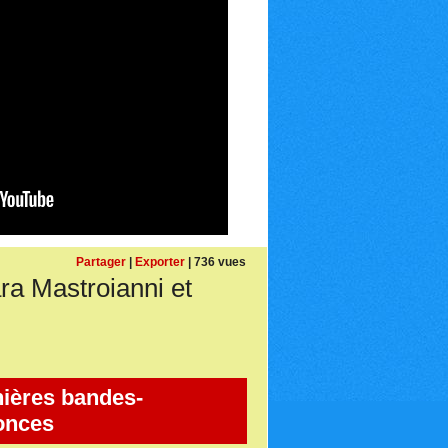
Partager
|
Exporter
| 736 vues
a Mastroianni et
ières bandes-
onces