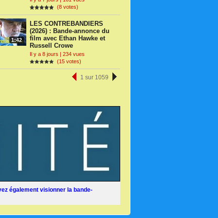
(8 votes)
LES CONTREBANDIERS
(2026) : Bande-annonce du
film avec Ethan Hawke et
1:42
Russell Crowe
Il y a 8 jours | 234 vues
(15 votes)
1 sur 1059
ez également visionner la bande-