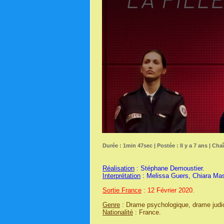
Durée : 1min 47sec | Postée : Il y a 7 ans | Cha
Réalisation
: Stéphane Demoustier.
Interprétation
: Melissa Guers, Chiara Mas
Sortie France
: 12 Février 2020.
Genre
: Drame psychologique, drame judicia
Nationalité
: France.