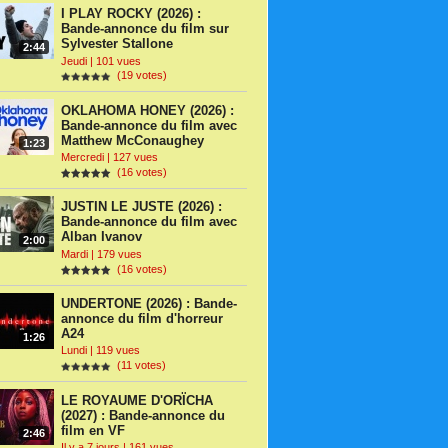
I PLAY ROCKY (2026) :
Bande-annonce du film sur
Sylvester Stallone
2:44
Jeudi | 101 vues
(19 votes)
OKLAHOMA HONEY (2026) :
Bande-annonce du film avec
Matthew McConaughey
1:23
Mercredi | 127 vues
(16 votes)
JUSTIN LE JUSTE (2026) :
Bande-annonce du film avec
Alban Ivanov
2:00
Mardi | 179 vues
(16 votes)
UNDERTONE (2026) : Bande-
annonce du film d'horreur
A24
1:26
Lundi | 119 vues
(11 votes)
LE ROYAUME D'ORÏCHA
(2027) : Bande-annonce du
film en VF
2:46
Il y a 7 jours | 161 vues