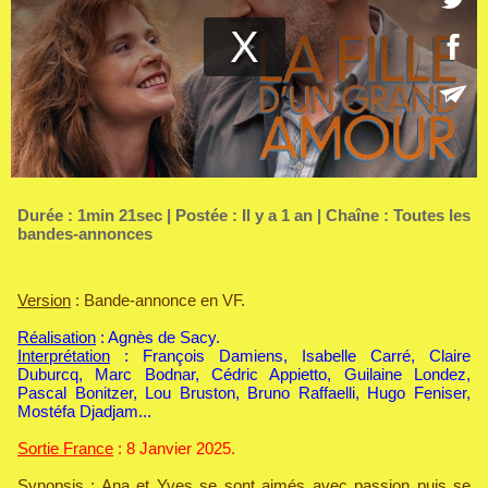
Durée : 1min 21sec | Postée : Il y a 1 an | Chaîne :
Toutes les
bandes-annonces
Version
: Bande-annonce en VF.
Réalisation
: Agnès de Sacy.
Interprétation
: François Damiens, Isabelle Carré, Claire
Duburcq, Marc Bodnar, Cédric Appietto, Guilaine Londez,
Pascal Bonitzer, Lou Bruston, Bruno Raffaelli, Hugo Feniser,
Mostéfa Djadjam...
Sortie France
: 8 Janvier 2025.
Synopsis
: Ana et Yves se sont aimés avec passion puis se