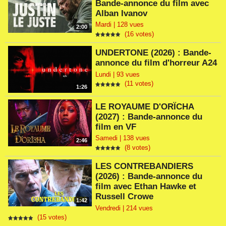
Bande-annonce du film avec
Alban Ivanov
Mardi | 128 vues
2:00
(16 votes)
UNDERTONE (2026) : Bande-
annonce du film d'horreur A24
Lundi | 93 vues
(11 votes)
1:26
LE ROYAUME D'ORÏCHA
(2027) : Bande-annonce du
film en VF
Samedi | 138 vues
2:46
(8 votes)
LES CONTREBANDIERS
(2026) : Bande-annonce du
film avec Ethan Hawke et
Russell Crowe
1:42
Vendredi | 214 vues
(15 votes)