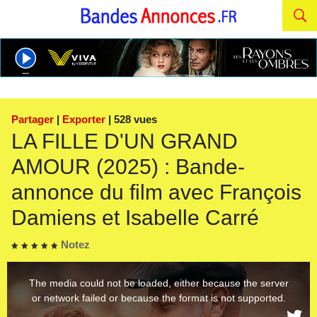
Partager
|
Exporter
| 528 vues
LA FILLE D'UN GRAND
AMOUR (2025) : Bande-
annonce du film avec François
Damiens et Isabelle Carré
Notez