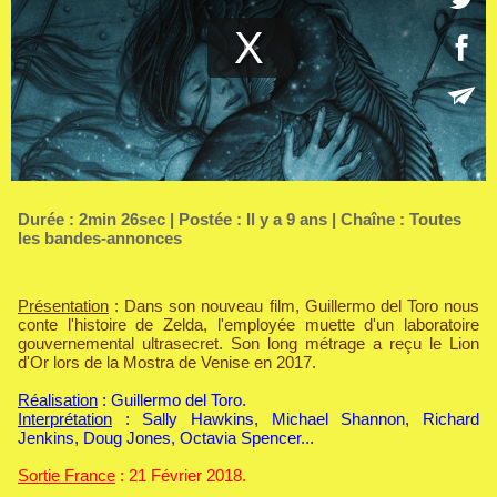
Durée : 2min 26sec | Postée : Il y a 9 ans | Chaîne :
Toutes
les bandes-annonces
Présentation
: Dans son nouveau film, Guillermo del Toro nous
conte l'histoire de Zelda, l'employée muette d'un laboratoire
gouvernemental ultrasecret. Son long métrage a reçu le Lion
d'Or lors de la Mostra de Venise en 2017.
Réalisation
: Guillermo del Toro.
Interprétation
: Sally Hawkins, Michael Shannon, Richard
Jenkins, Doug Jones, Octavia Spencer...
Sortie France
: 21 Février 2018.