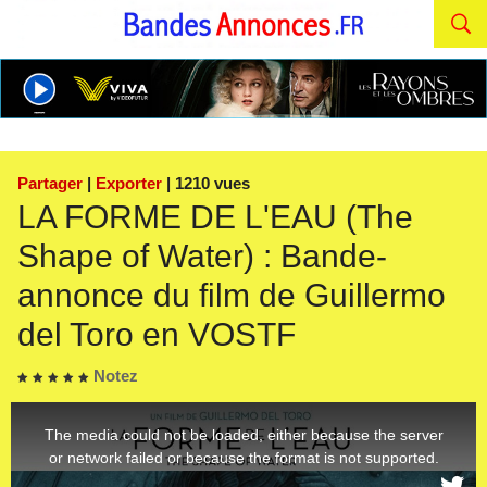
Partager
|
Exporter
| 1210 vues
LA FORME DE L'EAU (The
Shape of Water) : Bande-
annonce du film de Guillermo
del Toro en VOSTF
Notez