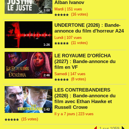
Alban Ivanov
Mardi | 151 vues
2:00
(16 votes)
UNDERTONE (2026) : Bande-
annonce du film d'horreur A24
Lundi | 107 vues
(11 votes)
1:26
LE ROYAUME D'ORÏCHA
(2027) : Bande-annonce du
film en VF
Samedi | 147 vues
2:46
(8 votes)
LES CONTREBANDIERS
(2026) : Bande-annonce du
film avec Ethan Hawke et
Russell Crowe
1:42
Il y a 7 jours | 223 vues
(15 votes)
1 sur 1059